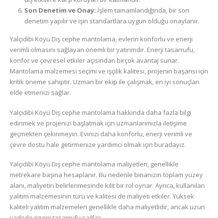
Son Denetim ve Onay:
İşlem tamamlandığında, bir son
denetim yapılır ve işin standartlara uygun olduğu onaylanır.
Yalçıdibi Köyü Dış cephe mantolama, evlerin konforlu ve enerji
verimli olmasını sağlayan önemli bir yatırımdır. Enerji tasarrufu,
konfor ve çevresel etkiler açısından birçok avantaj sunar.
Mantolama malzemesi seçimi ve işçilik kalitesi, projenin başarısı için
kritik öneme sahiptir. Uzman bir ekip ile çalışmak, en iyi sonuçları
elde etmenizi sağlar.
Yalçıdibi Köyü Dış cephe mantolama hakkında daha fazla bilgi
edinmek ve projenizi başlatmak için uzmanlarımızla iletişime
geçmekten çekinmeyin. Evinizi daha konforlu, enerji verimli ve
çevre dostu hale getirmenize yardımcı olmak için buradayız.
Yalçıdibi Köyü Dış cephe mantolama maliyetleri, genellikle
metrekare başına hesaplanır. Bu nedenle binanızın toplam yüzey
alanı, maliyetin belirlenmesinde kilit bir rol oynar. Ayrıca, kullanılan
yalıtım malzemesinin türü ve kalitesi de maliyeti etkiler. Yüksek
kaliteli yalıtım malzemeleri genellikle daha maliyetlidir, ancak uzun
vadede enerji tasarrufu sağlar.