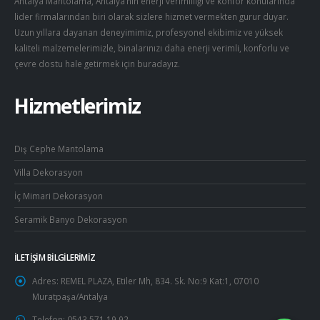
Antalya Mantolama, Antalya’nın enerji verimliliği ve konfor konularında
lider firmalarından biri olarak sizlere hizmet vermekten gurur duyar.
Uzun yıllara dayanan deneyimimiz, profesyonel ekibimiz ve yüksek
kaliteli malzemelerimizle, binalarınızı daha enerji verimli, konforlu ve
çevre dostu hale getirmek için buradayız.
Hizmetlerimiz
Dış Cephe Mantolama
Villa Dekorasyon
İç Mimari Dekorasyon
Seramik Banyo Dekorasyon
İLETIŞIM BILGILERIMIZ
Adres:
REMEL PLAZA, Etiler Mh, 834. Sk. No:9 Kat:1, 07010
Muratpaşa/Antalya
Telefon:
0543 571 19 92