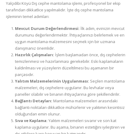
Yalçıdibi Köyü Dış cephe mantolama işlemi, profesyonel bir ekip
tarafından dikkatlice yapılmalıdır. İşte dış cephe mantolama
işleminin temel adımları:
Mevcut Durum Değerlendirmesi:
İlk adım, evinizin mevcut
durumunu değerlendirmektir. İhtiyaçlarınızı belirlemek ve en
uygun mantolama malzemesini seçmek için bir uzmana
danışmanız önemlidir.
Hazırlık Çalışmaları:
İşlem başlamadan önce, dış cephelerin
temizlenmesi ve hazırlanması gerekebilir. Eski kaplamaların
kaldırılması ve yüzeylerin düzeltilmesi bu aşamanın bir
parçasıdır.
Yalıtım Malzemelerinin Uygulanması:
Seçilen mantolama
malzemeleri, dış cephelere uygulanır. Bu levhalar veya
paneller olabilir ve binanın ihtiyaçlarına göre şekillendirilir.
Bağlantı Detayları:
Mantolama malzemeleri arasındaki
bağlantı noktaları dikkatlice mühürlenir ve yalıtımın kesintisiz
olduğundan emin olunur.
Sıva ve Kaplama:
Yalıtım malzemeleri sıvanır ve son kat
kaplama uygulanır. Bu aşama, binanın estetiğini iyileştiren ve
dış etkilere karşı koruyan bir katmandır.