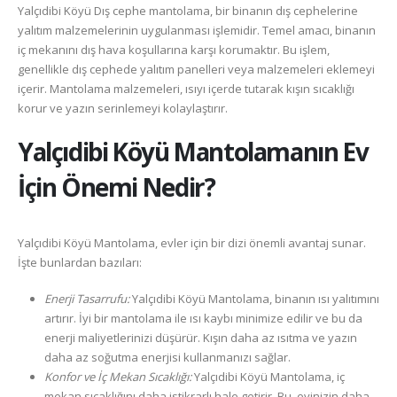
Yalçıdibi Köyü Dış cephe mantolama, bir binanın dış cephelerine
yalıtım malzemelerinin uygulanması işlemidir. Temel amacı, binanın
iç mekanını dış hava koşullarına karşı korumaktır. Bu işlem,
genellikle dış cephede yalıtım panelleri veya malzemeleri eklemeyi
içerir. Mantolama malzemeleri, ısıyı içerde tutarak kışın sıcaklığı
korur ve yazın serinlemeyi kolaylaştırır.
Yalçıdibi Köyü
Mantolamanın Ev
İçin Önemi Nedir?
Yalçıdibi Köyü Mantolama, evler için bir dizi önemli avantaj sunar.
İşte bunlardan bazıları:
Enerji Tasarrufu:
Yalçıdibi Köyü Mantolama, binanın ısı yalıtımını
artırır. İyi bir mantolama ile ısı kaybı minimize edilir ve bu da
enerji maliyetlerinizi düşürür. Kışın daha az ısıtma ve yazın
daha az soğutma enerjisi kullanmanızı sağlar.
Konfor ve İç Mekan Sıcaklığı:
Yalçıdibi Köyü Mantolama, iç
mekan sıcaklığını daha istikrarlı hale getirir. Bu, evinizin daha