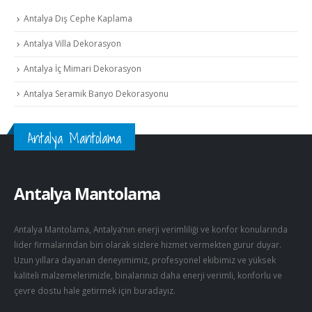
Antalya Dış Cephe Kaplama
Antalya Villa Dekorasyon
Antalya İç Mimari Dekorasyon
Antalya Seramik Banyo Dekorasyonu
Antalya Mantolama
Antalya Mantolama
Antalya Mantolama, Antalya’nın enerji verimliliği ve konfor konularında
lider firmalarından biri olarak sizlere hizmet vermekten gurur duyar.
Uzun yıllara dayanan deneyimimiz, profesyonel ekibimiz ve yüksek
kaliteli malzemelerimizle, binalarınızı daha enerji verimli, konforlu ve
çevre dostu hale getirmek için buradayız.