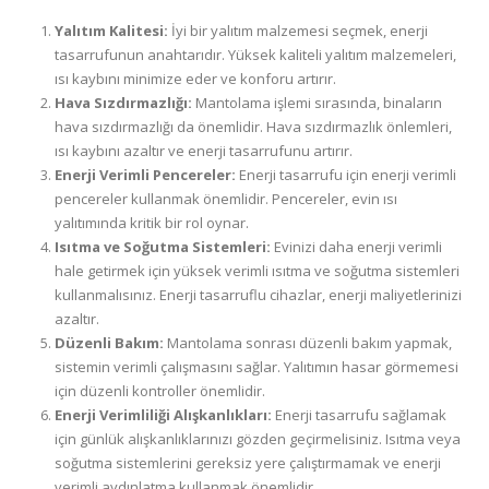
Yalıtım Kalitesi:
İyi bir yalıtım malzemesi seçmek, enerji
tasarrufunun anahtarıdır. Yüksek kaliteli yalıtım malzemeleri,
ısı kaybını minimize eder ve konforu artırır.
Hava Sızdırmazlığı:
Mantolama işlemi sırasında, binaların
hava sızdırmazlığı da önemlidir. Hava sızdırmazlık önlemleri,
ısı kaybını azaltır ve enerji tasarrufunu artırır.
Enerji Verimli Pencereler:
Enerji tasarrufu için enerji verimli
pencereler kullanmak önemlidir. Pencereler, evin ısı
yalıtımında kritik bir rol oynar.
Isıtma ve Soğutma Sistemleri:
Evinizi daha enerji verimli
hale getirmek için yüksek verimli ısıtma ve soğutma sistemleri
kullanmalısınız. Enerji tasarruflu cihazlar, enerji maliyetlerinizi
azaltır.
Düzenli Bakım:
Mantolama sonrası düzenli bakım yapmak,
sistemin verimli çalışmasını sağlar. Yalıtımın hasar görmemesi
için düzenli kontroller önemlidir.
Enerji Verimliliği Alışkanlıkları:
Enerji tasarrufu sağlamak
için günlük alışkanlıklarınızı gözden geçirmelisiniz. Isıtma veya
soğutma sistemlerini gereksiz yere çalıştırmamak ve enerji
verimli aydınlatma kullanmak önemlidir.