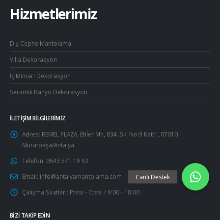
Hizmetlerimiz
Dış Cephe Mantolama
Villa Dekorasyon
İç Mimari Dekorasyon
Seramik Banyo Dekorasyon
İLETIŞIM BILGILERIMIZ
Adres:
REMEL PLAZA, Etiler Mh, 834. Sk. No:9 Kat:1, 07010
Muratpaşa/Antalya
Telefon:
0543 571 19 92
Email:
info@antalyamantolama.com
Çalışma Saatleri:
Ptesi - Ctesi / 9:00 - 18:00
BIZI TAKIP EDIN