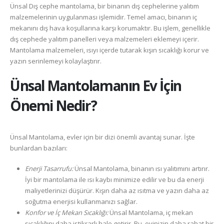
Ünsal Dış cephe mantolama, bir binanın dış cephelerine yalıtım
malzemelerinin uygulanması işlemidir. Temel amacı, binanın iç
mekanını dış hava koşullarına karşı korumaktır. Bu işlem, genellikle
dış cephede yalıtım panelleri veya malzemeleri eklemeyi içerir.
Mantolama malzemeleri, ısıyı içerde tutarak kışın sıcaklığı korur ve
yazın serinlemeyi kolaylaştırır.
Ünsal
Mantolamanın Ev İçin
Önemi Nedir?
Ünsal Mantolama, evler için bir dizi önemli avantaj sunar. İşte
bunlardan bazıları:
Enerji Tasarrufu:
Ünsal Mantolama, binanın ısı yalıtımını artırır.
İyi bir mantolama ile ısı kaybı minimize edilir ve bu da enerji
maliyetlerinizi düşürür. Kışın daha az ısıtma ve yazın daha az
soğutma enerjisi kullanmanızı sağlar.
Konfor ve İç Mekan Sıcaklığı:
Ünsal Mantolama, iç mekan
sıcaklığını daha istikrarlı hale getirir. Bu, evinizin daha rahat bir