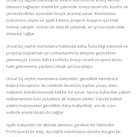
Ünsal Dış cephe mantolama, evlerin konforlu ve enerji verimli
olmasını sağlayan önemli bir yatırımdır. Enerji tasarrufu, konfor ve
çevresel etkiler açısından birçok avantaj sunar. Mantolama
malzemesi seçimi ve işçilik kalitesi, projenin başarısı için kritik
öneme sahiptir. Uzman bir ekip ile çalışmak, en iyi sonuçları elde
etmenizi sağlar.
Ünsal Dış cephe mantolama hakkında daha fazla bilgi edinmek ve
projenizi başlatmak için uzmanlarımızla iletişime geçmekten
çekinmeyin. Evinizi daha konforlu, enerji verimli ve çevre dostu
hale getirmenize yardımcı olmak için buradayız.
Ünsal Dış cephe mantolama maliyetleri, genellikle metrekare
başına hesaplanır. Bu nedenle binanızın toplam yüzey alanı,
maliyetin belirlenmesinde kilit bir rol oynar. Ayrıca, kullanılan yalıtım
malzemesinin türü ve kalitesi de maliyeti etkiler. Yüksek kaliteli
yalıtım malzemeleri genellikle daha maliyetlidir, ancak uzun
vadede enerji tasarrufu sağlar.
İşçilik maliyetleri de dikkate alınması gereken bir faktördür.
Profesyonel bir ekip, dış cephe mantolama işlemini düzgün bir