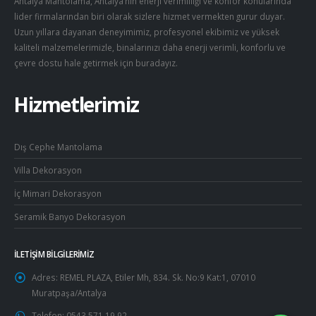
Antalya Mantolama, Antalya’nın enerji verimliliği ve konfor konularında
lider firmalarından biri olarak sizlere hizmet vermekten gurur duyar.
Uzun yıllara dayanan deneyimimiz, profesyonel ekibimiz ve yüksek
kaliteli malzemelerimizle, binalarınızı daha enerji verimli, konforlu ve
çevre dostu hale getirmek için buradayız.
Hizmetlerimiz
Dış Cephe Mantolama
Villa Dekorasyon
İç Mimari Dekorasyon
Seramik Banyo Dekorasyon
İLETIŞIM BILGILERIMIZ
Adres:
REMEL PLAZA, Etiler Mh, 834. Sk. No:9 Kat:1, 07010
Muratpaşa/Antalya
Telefon:
0543 571 19 92