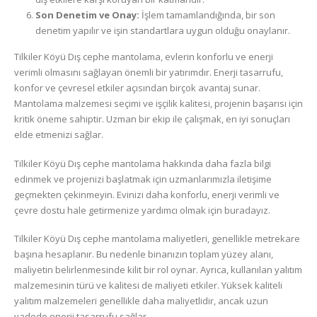
Son Denetim ve Onay:
İşlem tamamlandığında, bir son
denetim yapılır ve işin standartlara uygun olduğu onaylanır.
Tilkiler Köyü Dış cephe mantolama, evlerin konforlu ve enerji
verimli olmasını sağlayan önemli bir yatırımdır. Enerji tasarrufu,
konfor ve çevresel etkiler açısından birçok avantaj sunar.
Mantolama malzemesi seçimi ve işçilik kalitesi, projenin başarısı için
kritik öneme sahiptir. Uzman bir ekip ile çalışmak, en iyi sonuçları
elde etmenizi sağlar.
Tilkiler Köyü Dış cephe mantolama hakkında daha fazla bilgi
edinmek ve projenizi başlatmak için uzmanlarımızla iletişime
geçmekten çekinmeyin. Evinizi daha konforlu, enerji verimli ve
çevre dostu hale getirmenize yardımcı olmak için buradayız.
Tilkiler Köyü Dış cephe mantolama maliyetleri, genellikle metrekare
başına hesaplanır. Bu nedenle binanızın toplam yüzey alanı,
maliyetin belirlenmesinde kilit bir rol oynar. Ayrıca, kullanılan yalıtım
malzemesinin türü ve kalitesi de maliyeti etkiler. Yüksek kaliteli
yalıtım malzemeleri genellikle daha maliyetlidir, ancak uzun
vadede enerji tasarrufu sağlar.