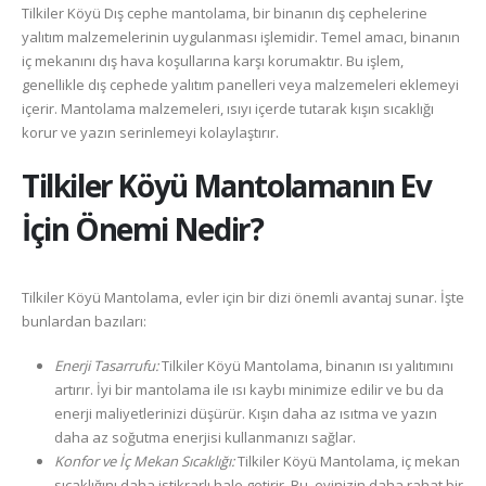
Tilkiler Köyü Dış cephe mantolama, bir binanın dış cephelerine
yalıtım malzemelerinin uygulanması işlemidir. Temel amacı, binanın
iç mekanını dış hava koşullarına karşı korumaktır. Bu işlem,
genellikle dış cephede yalıtım panelleri veya malzemeleri eklemeyi
içerir. Mantolama malzemeleri, ısıyı içerde tutarak kışın sıcaklığı
korur ve yazın serinlemeyi kolaylaştırır.
Tilkiler Köyü
Mantolamanın Ev
İçin Önemi Nedir?
Tilkiler Köyü Mantolama, evler için bir dizi önemli avantaj sunar. İşte
bunlardan bazıları:
Enerji Tasarrufu:
Tilkiler Köyü Mantolama, binanın ısı yalıtımını
artırır. İyi bir mantolama ile ısı kaybı minimize edilir ve bu da
enerji maliyetlerinizi düşürür. Kışın daha az ısıtma ve yazın
daha az soğutma enerjisi kullanmanızı sağlar.
Konfor ve İç Mekan Sıcaklığı:
Tilkiler Köyü Mantolama, iç mekan
sıcaklığını daha istikrarlı hale getirir. Bu, evinizin daha rahat bir