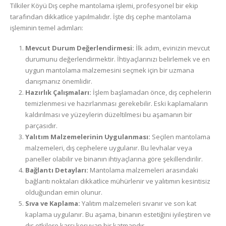
Tilkiler Köyü Dış cephe mantolama işlemi, profesyonel bir ekip
tarafından dikkatlice yapılmalıdır. İşte dış cephe mantolama
işleminin temel adımları:
Mevcut Durum Değerlendirmesi:
İlk adım, evinizin mevcut
durumunu değerlendirmektir. İhtiyaçlarınızı belirlemek ve en
uygun mantolama malzemesini seçmek için bir uzmana
danışmanız önemlidir.
Hazırlık Çalışmaları:
İşlem başlamadan önce, dış cephelerin
temizlenmesi ve hazırlanması gerekebilir. Eski kaplamaların
kaldırılması ve yüzeylerin düzeltilmesi bu aşamanın bir
parçasıdır.
Yalıtım Malzemelerinin Uygulanması:
Seçilen mantolama
malzemeleri, dış cephelere uygulanır. Bu levhalar veya
paneller olabilir ve binanın ihtiyaçlarına göre şekillendirilir.
Bağlantı Detayları:
Mantolama malzemeleri arasındaki
bağlantı noktaları dikkatlice mühürlenir ve yalıtımın kesintisiz
olduğundan emin olunur.
Sıva ve Kaplama:
Yalıtım malzemeleri sıvanır ve son kat
kaplama uygulanır. Bu aşama, binanın estetiğini iyileştiren ve
dış etkilere karşı koruyan bir katmandır.