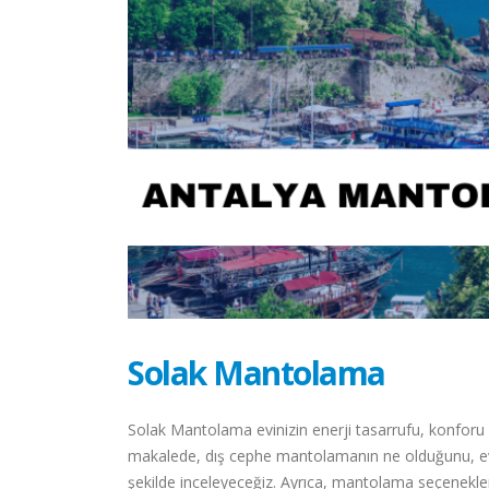
Solak Mantolama
Solak Mantolama evinizin enerji tasarrufu, konforu
makalede, dış cephe mantolamanın ne olduğunu, evler
şekilde inceleyeceğiz. Ayrıca, mantolama seçenekleri,