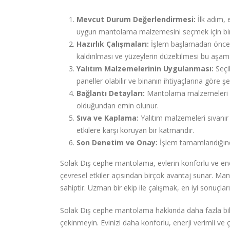
Mevcut Durum Değerlendirmesi:
İlk adım, 
uygun mantolama malzemesini seçmek için bi
Hazırlık Çalışmaları:
İşlem başlamadan önce, d
kaldırılması ve yüzeylerin düzeltilmesi bu aşama
Yalıtım Malzemelerinin Uygulanması:
Seçi
paneller olabilir ve binanın ihtiyaçlarına göre şeki
Bağlantı Detayları:
Mantolama malzemeleri ara
olduğundan emin olunur.
Sıva ve Kaplama:
Yalıtım malzemeleri sıvanır 
etkilere karşı koruyan bir katmandır.
Son Denetim ve Onay:
İşlem tamamlandığında
Solak Dış cephe mantolama, evlerin konforlu ve enerj
çevresel etkiler açısından birçok avantaj sunar. Mant
sahiptir. Uzman bir ekip ile çalışmak, en iyi sonuçlar
Solak Dış cephe mantolama hakkında daha fazla bil
çekinmeyin. Evinizi daha konforlu, enerji verimli ve