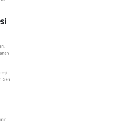
si
ri,
lanan
erji
. Geri
inin