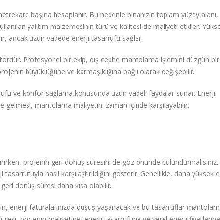
metrekare başına hesaplanır. Bu nedenle binanızın toplam yüzey alanı,
kullanılan yalıtım malzemesinin türü ve kalitesi de maliyeti etkiler. Yüks
idir, ancak uzun vadede enerji tasarrufu sağlar.
faktördür. Profesyonel bir ekip, dış cephe mantolama işlemini düzgün bir
ojenin büyüklüğüne ve karmaşıklığına bağlı olarak değişebilir.
rrufu ve konfor sağlama konusunda uzun vadeli faydalar sunar. Enerji
le gelmesi, mantolama maliyetini zaman içinde karşılayabilir.
rirken, projenin geri dönüş süresini de göz önünde bulundurmalısınız.
asarrufuyla nasıl karşılaştırıldığını gösterir. Genellikle, daha yüksek e
geri dönüş süresi daha kısa olabilir.
çin, enerji faturalarınızda düşüş yaşanacak ve bu tasarruflar mantola
resi, projenin maliyetine, enerji tasarrufuna ve yerel enerji fiyatlarına