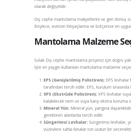
olarak değişebilir.
Dış cephe mantolama maliyetlerini ve geri dönüş sü
Böylece, evinizin ihtiyaçlarına ve bütçenize en uyg
Mantolama Malzeme Seçen
Solak Dış cephe mantolama projeniz için doğru yalıt
İşte en yaygın kullanılan mantolama malzeme seçenek
EPS (Genişletilmiş Polistiren):
EPS levhalar ha
tarafından tercih edilir. EPS, kurulum sırasında ko
XPS (Ekstrüde Polistiren):
XPS levhalar suya
kalabilecek nem ve suya karşı ekstra koruma s
Mineral Yün:
Mineral yün, yangına dayanıklıdır 
gerektiren alanlarda tercih edilir.
Süngerimsi Levhalar:
Süngerimsi levhalar, yük
yüzeylere sahip binalar için uygun bir seçenekti