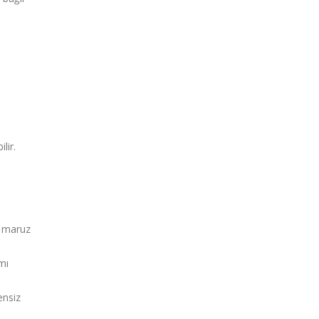
lir.
.
e maruz
mı
ensiz