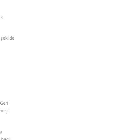
ek
 şekilde
 Geri
nerji
ma
 bağlı