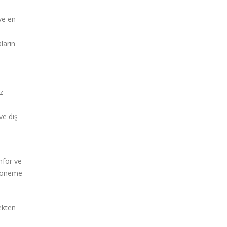
ve en
ların
z
ve dış
nfor ve
ik öneme
ekten