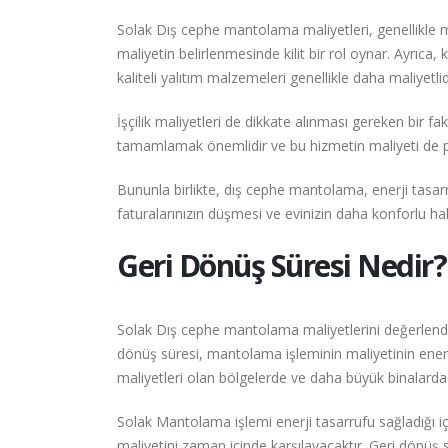
Solak Dış cephe mantolama maliyetleri, genellikle 
maliyetin belirlenmesinde kilit bir rol oynar. Ayrıca, 
kaliteli yalıtım malzemeleri genellikle daha maliyetl
İşçilik maliyetleri de dikkate alınması gereken bir 
tamamlamak önemlidir ve bu hizmetin maliyeti de pr
Bununla birlikte, dış cephe mantolama, enerji tasa
faturalarınızın düşmesi ve evinizin daha konforlu ha
Geri Dönüş Süresi Nedir?
Solak Dış cephe mantolama maliyetlerini değerlendi
dönüş süresi, mantolama işleminin maliyetinin enerji t
maliyetleri olan bölgelerde ve daha büyük binalarda 
Solak Mantolama işlemi enerji tasarrufu sağladığı i
maliyetini zaman içinde karşılayacaktır. Geri dönüş sü