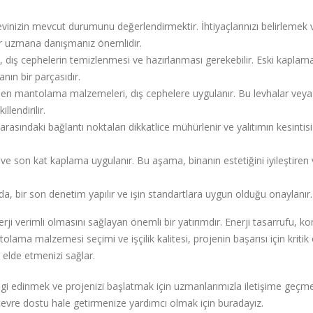
evinizin mevcut durumunu değerlendirmektir. İhtiyaçlarınızı belirlemek 
r uzmana danışmanız önemlidir.
ış cephelerin temizlenmesi ve hazırlanması gerekebilir. Eski kaplama
nın bir parçasıdır.
len mantolama malzemeleri, dış cephelere uygulanır. Bu levhalar veya
llendirilir.
sındaki bağlantı noktaları dikkatlice mühürlenir ve yalıtımın kesintisi
ve son kat kaplama uygulanır. Bu aşama, binanın estetiğini iyileştiren 
, bir son denetim yapılır ve işin standartlara uygun olduğu onaylanır.
i verimli olmasını sağlayan önemli bir yatırımdır. Enerji tasarrufu, ko
olama malzemesi seçimi ve işçilik kalitesi, projenin başarısı için krit
ı elde etmenizi sağlar.
gi edinmek ve projenizi başlatmak için uzmanlarımızla iletişime geçm
 çevre dostu hale getirmenize yardımcı olmak için buradayız.