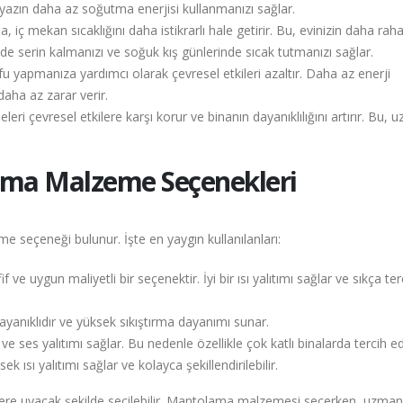
e yazın daha az soğutma enerjisi kullanmanızı sağlar.
iç mekan sıcaklığını daha istikrarlı hale getirir. Bu, evinizin daha raha
de serin kalmanızı ve soğuk kış günlerinde sıcak tutmanızı sağlar.
 yapmanıza yardımcı olarak çevresel etkileri azaltır. Daha az enerji
daha az zarar verir.
i çevresel etkilere karşı korur ve binanın dayanıklılığını artırır. Bu, u
ama Malzeme Seçenekleri
e seçeneği bulunur. İşte en yaygın kullanılanları:
if ve uygun maliyetli bir seçenektir. İyi bir ısı yalıtımı sağlar ve sıkça ter
dayanıklıdır ve yüksek sıkıştırma dayanımı sunar.
ve ses yalıtımı sağlar. Bu nedenle özellikle çok katlı binalarda tercih edi
ek ısı yalıtımı sağlar ve kolayca şekillendirilebilir.
çelere uyacak şekilde seçilebilir. Mantolama malzemesi seçerken, uzman