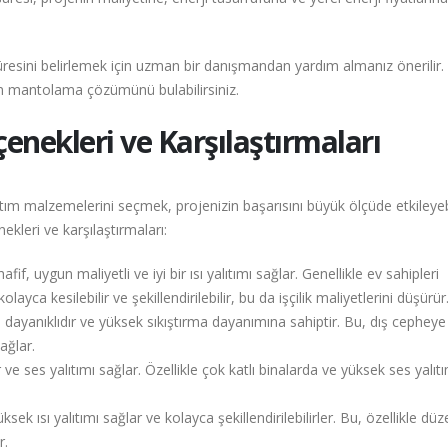
resini belirlemek için uzman bir danışmandan yardım almanız önerilir.
un mantolama çözümünü bulabilirsiniz.
ekleri ve Karşılaştırmaları
ım malzemelerini seçmek, projenizin başarısını büyük ölçüde etkileyebi
leri ve karşılaştırmaları:
fif, uygun maliyetli ve iyi bir ısı yalıtımı sağlar. Genellikle ev sahipleri
layca kesilebilir ve şekillendirilebilir, bu da işçilik maliyetlerini düşürür
 dayanıklıdır ve yüksek sıkıştırma dayanımına sahiptir. Bu, dış cephey
ağlar.
ve ses yalıtımı sağlar. Özellikle çok katlı binalarda ve yüksek ses yalıtı
sek ısı yalıtımı sağlar ve kolayca şekillendirilebilirler. Bu, özellikle düz
r.