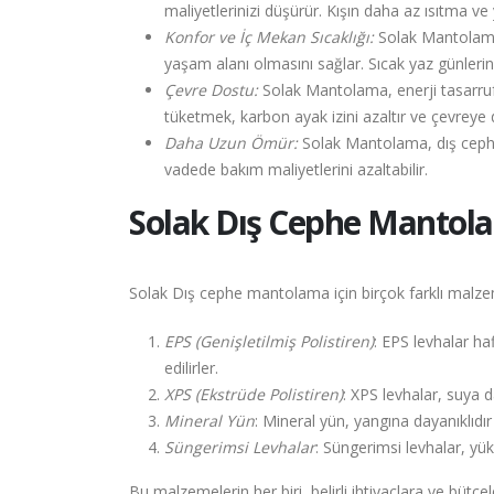
maliyetlerinizi düşürür. Kışın daha az ısıtma v
Konfor ve İç Mekan Sıcaklığı:
Solak Mantolama, 
yaşam alanı olmasını sağlar. Sıcak yaz günlerin
Çevre Dostu:
Solak Mantolama, enerji tasarrufu
tüketmek, karbon ayak izini azaltır ve çevreye 
Daha Uzun Ömür:
Solak Mantolama, dış cepheler
vadede bakım maliyetlerini azaltabilir.
Solak
Dış Cephe Mantol
Solak Dış cephe mantolama için birçok farklı malzem
EPS (Genişletilmiş Polistiren)
: EPS levhalar haf
edilirler.
XPS (Ekstrüde Polistiren)
: XPS levhalar, suya 
Mineral Yün
: Mineral yün, yangına dayanıklıdır 
Süngerimsi Levhalar
: Süngerimsi levhalar, yüks
Bu malzemelerin her biri, belirli ihtiyaçlara ve büt