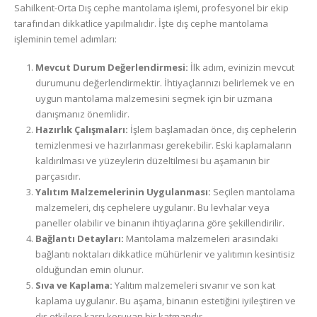
Sahilkent-Orta Dış cephe mantolama işlemi, profesyonel bir ekip
tarafından dikkatlice yapılmalıdır. İşte dış cephe mantolama
işleminin temel adımları:
Mevcut Durum Değerlendirmesi:
İlk adım, evinizin mevcut
durumunu değerlendirmektir. İhtiyaçlarınızı belirlemek ve en
uygun mantolama malzemesini seçmek için bir uzmana
danışmanız önemlidir.
Hazırlık Çalışmaları:
İşlem başlamadan önce, dış cephelerin
temizlenmesi ve hazırlanması gerekebilir. Eski kaplamaların
kaldırılması ve yüzeylerin düzeltilmesi bu aşamanın bir
parçasıdır.
Yalıtım Malzemelerinin Uygulanması:
Seçilen mantolama
malzemeleri, dış cephelere uygulanır. Bu levhalar veya
paneller olabilir ve binanın ihtiyaçlarına göre şekillendirilir.
Bağlantı Detayları:
Mantolama malzemeleri arasındaki
bağlantı noktaları dikkatlice mühürlenir ve yalıtımın kesintisiz
olduğundan emin olunur.
Sıva ve Kaplama:
Yalıtım malzemeleri sıvanır ve son kat
kaplama uygulanır. Bu aşama, binanın estetiğini iyileştiren ve
dış etkilere karşı koruyan bir katmandır.