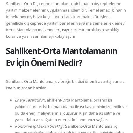
Sahilkent-Orta Dış cephe mantolama, bir binanın dış cephelerine
yalıtım malzemelerinin uygulanması işlemidir. Temel amacı, binanın
iç mekanını dış hava koşullarına karşı korumaktır. Bu işlem,
genellikle dış cephede yalıtım panelleri veya malzemeleri eklemeyi
içerir. Mantolama malzemeleri, ısıyı içerde tutarak kışın sıcaklığı
korur ve yazın serinlemeyi kolaylaştırır.
Sahilkent-Orta
Mantolamanın
Ev İçin Önemi Nedir?
Sahilkent-Orta Mantolama, evler için bir dizi önemli avantaj sunar.
İşte bunlardan bazıları:
Enerji Tasarrufu:
Sahilkent-Orta Mantolama, binanın ısı
yalıtımını artırır. İyi bir mantolama ile ısı kaybı minimize edilir ve
bu da enerji maliyetlerinizi düşürür. Kışın daha az ısıtma ve
yazın daha az soğutma enerjisi kullanmanızı sağlar.
Konfor ve İç Mekan Sıcaklığı:
Sahilkent-Orta Mantolama, iç
mekan sıcaklığını daha istikrarlı hale getirir. Bu, evinizin daha