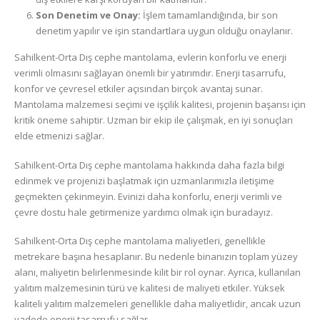
Son Denetim ve Onay:
İşlem tamamlandığında, bir son
denetim yapılır ve işin standartlara uygun olduğu onaylanır.
Sahilkent-Orta Dış cephe mantolama, evlerin konforlu ve enerji
verimli olmasını sağlayan önemli bir yatırımdır. Enerji tasarrufu,
konfor ve çevresel etkiler açısından birçok avantaj sunar.
Mantolama malzemesi seçimi ve işçilik kalitesi, projenin başarısı için
kritik öneme sahiptir. Uzman bir ekip ile çalışmak, en iyi sonuçları
elde etmenizi sağlar.
Sahilkent-Orta Dış cephe mantolama hakkında daha fazla bilgi
edinmek ve projenizi başlatmak için uzmanlarımızla iletişime
geçmekten çekinmeyin. Evinizi daha konforlu, enerji verimli ve
çevre dostu hale getirmenize yardımcı olmak için buradayız.
Sahilkent-Orta Dış cephe mantolama maliyetleri, genellikle
metrekare başına hesaplanır. Bu nedenle binanızın toplam yüzey
alanı, maliyetin belirlenmesinde kilit bir rol oynar. Ayrıca, kullanılan
yalıtım malzemesinin türü ve kalitesi de maliyeti etkiler. Yüksek
kaliteli yalıtım malzemeleri genellikle daha maliyetlidir, ancak uzun
vadede enerji tasarrufu sağlar.