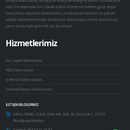
Antalya Mantolama, Antalya’nın enerji verimliliği ve konfor konularında
lider firmalarından biri olarak sizlere hizmet vermekten gurur duyar.
Uzun yıllara dayanan deneyimimiz, profesyonel ekibimiz ve yüksek
kaliteli malzemelerimizle, binalarınızı daha enerji verimli, konforlu ve
çevre dostu hale getirmek için buradayız.
Hizmetlerimiz
Dış Cephe Mantolama
Villa Dekorasyon
İç Mimari Dekorasyon
Seramik Banyo Dekorasyon
İLETIŞIM BILGILERIMIZ
Adres:
REMEL PLAZA, Etiler Mh, 834. Sk. No:9 Kat:1, 07010
Muratpaşa/Antalya
Telefon:
0543 571 19 92