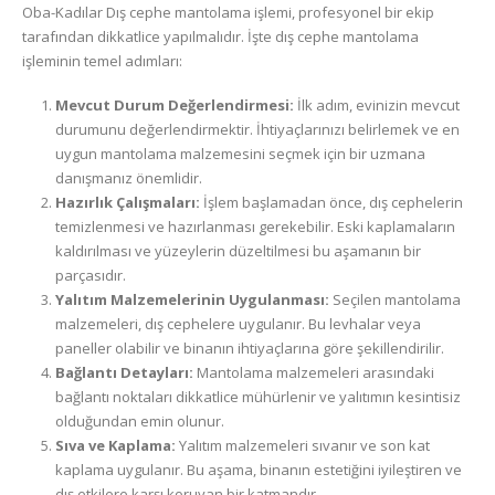
Oba-Kadılar Dış cephe mantolama işlemi, profesyonel bir ekip
tarafından dikkatlice yapılmalıdır. İşte dış cephe mantolama
işleminin temel adımları:
Mevcut Durum Değerlendirmesi:
İlk adım, evinizin mevcut
durumunu değerlendirmektir. İhtiyaçlarınızı belirlemek ve en
uygun mantolama malzemesini seçmek için bir uzmana
danışmanız önemlidir.
Hazırlık Çalışmaları:
İşlem başlamadan önce, dış cephelerin
temizlenmesi ve hazırlanması gerekebilir. Eski kaplamaların
kaldırılması ve yüzeylerin düzeltilmesi bu aşamanın bir
parçasıdır.
Yalıtım Malzemelerinin Uygulanması:
Seçilen mantolama
malzemeleri, dış cephelere uygulanır. Bu levhalar veya
paneller olabilir ve binanın ihtiyaçlarına göre şekillendirilir.
Bağlantı Detayları:
Mantolama malzemeleri arasındaki
bağlantı noktaları dikkatlice mühürlenir ve yalıtımın kesintisiz
olduğundan emin olunur.
Sıva ve Kaplama:
Yalıtım malzemeleri sıvanır ve son kat
kaplama uygulanır. Bu aşama, binanın estetiğini iyileştiren ve
dış etkilere karşı koruyan bir katmandır.