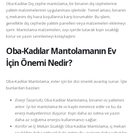
Oba-Kadılar Dış cephe mantolama, bir binanın dış cephelerine
yalıtım malzemelerinin uygulanması işlemidir. Temel amacı, binanın
iç mekanını dış hava koşullarına karşı korumaktır. Bu işlem,
genellikle dış cephede yalıtım panelleri veya malzemeleri eklemeyi
içerir. Mantolama malzemeleri, ısıyı içerde tutarak kışın sıcaklığı
korur ve yazın serinlemeyi kolaylaştırır.
Oba-Kadılar
Mantolamanın Ev
İçin Önemi Nedir?
Oba-Kadılar Mantolama, evler için bir dizi önemli avantaj sunar. İşte
bunlardan bazıları:
Enerji Tasarrufu:
Oba-Kadılar Mantolama, binanın ısı yalıtımını
artırır. İyi bir mantolama ile ısı kaybı minimize edilir ve bu da
enerji maliyetlerinizi düşürür. Kışın daha az ısıtma ve yazın
daha az soğutma enerjisi kullanmanızı sağlar.
Konfor ve İç Mekan Sıcaklığı:
Oba-Kadılar Mantolama, iç mekan
sıcaklığını daha istikrarlı hale getirir. Bu, evinizin daha rahat bir