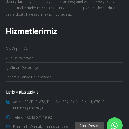
Uzun yıllara dayanan deneyimimiz, profesyonel ekibimiz ve yüksek
kaliteli malzemelerimizle, binalarınızı daha enerji verimli, konforlu ve
çevre dostu hale getirmek için buradayız.
Hizmetlerimiz
Dış Cephe Mantolama
Villa Dekorasyon
İç Mimari Dekorasyon
Seramik Banyo Dekorasyon
İLETIŞIM BILGILERIMIZ
Adres:
REMEL PLAZA, Etiler Mh, 834. Sk. No:9 Kat:1, 07010
Muratpaşa/Antalya
Telefon:
0543 571 19 92
Email:
info@antalyamantolama.com