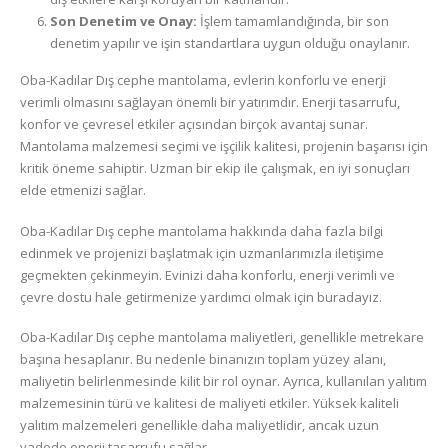
Son Denetim ve Onay:
İşlem tamamlandığında, bir son
denetim yapılır ve işin standartlara uygun olduğu onaylanır.
Oba-Kadılar Dış cephe mantolama, evlerin konforlu ve enerji
verimli olmasını sağlayan önemli bir yatırımdır. Enerji tasarrufu,
konfor ve çevresel etkiler açısından birçok avantaj sunar.
Mantolama malzemesi seçimi ve işçilik kalitesi, projenin başarısı için
kritik öneme sahiptir. Uzman bir ekip ile çalışmak, en iyi sonuçları
elde etmenizi sağlar.
Oba-Kadılar Dış cephe mantolama hakkında daha fazla bilgi
edinmek ve projenizi başlatmak için uzmanlarımızla iletişime
geçmekten çekinmeyin. Evinizi daha konforlu, enerji verimli ve
çevre dostu hale getirmenize yardımcı olmak için buradayız.
Oba-Kadılar Dış cephe mantolama maliyetleri, genellikle metrekare
başına hesaplanır. Bu nedenle binanızın toplam yüzey alanı,
maliyetin belirlenmesinde kilit bir rol oynar. Ayrıca, kullanılan yalıtım
malzemesinin türü ve kalitesi de maliyeti etkiler. Yüksek kaliteli
yalıtım malzemeleri genellikle daha maliyetlidir, ancak uzun
vadede enerji tasarrufu sağlar.