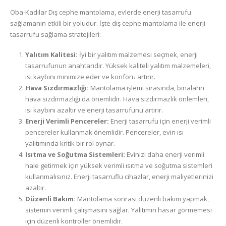
Oba-Kadılar Dış cephe mantolama, evlerde enerji tasarrufu
sağlamanın etkili bir yoludur. İşte dış cephe mantolama ile enerji
tasarrufu sağlama stratejileri:
Yalıtım Kalitesi:
İyi bir yalıtım malzemesi seçmek, enerji
tasarrufunun anahtarıdır. Yüksek kaliteli yalıtım malzemeleri,
ısı kaybını minimize eder ve konforu artırır.
Hava Sızdırmazlığı:
Mantolama işlemi sırasında, binaların
hava sızdırmazlığı da önemlidir. Hava sızdırmazlık önlemleri,
ısı kaybını azaltır ve enerji tasarrufunu artırır.
Enerji Verimli Pencereler:
Enerji tasarrufu için enerji verimli
pencereler kullanmak önemlidir. Pencereler, evin ısı
yalıtımında kritik bir rol oynar.
Isıtma ve Soğutma Sistemleri:
Evinizi daha enerji verimli
hale getirmek için yüksek verimli ısıtma ve soğutma sistemleri
kullanmalısınız. Enerji tasarruflu cihazlar, enerji maliyetlerinizi
azaltır.
Düzenli Bakım:
Mantolama sonrası düzenli bakım yapmak,
sistemin verimli çalışmasını sağlar. Yalıtımın hasar görmemesi
için düzenli kontroller önemlidir.