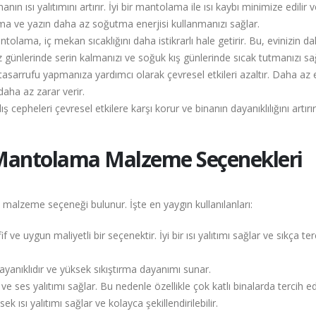
 ısı yalıtımını artırır. İyi bir mantolama ile ısı kaybı minimize edilir 
sıtma ve yazın daha az soğutma enerjisi kullanmanızı sağlar.
lama, iç mekan sıcaklığını daha istikrarlı hale getirir. Bu, evinizin d
z günlerinde serin kalmanızı ve soğuk kış günlerinde sıcak tutmanızı sağ
sarrufu yapmanıza yardımcı olarak çevresel etkileri azaltır. Daha az e
daha az zarar verir.
epheleri çevresel etkilere karşı korur ve binanın dayanıklılığını artırır
Mantolama Malzeme Seçenekleri
malzeme seçeneği bulunur. İşte en yaygın kullanılanları:
if ve uygun maliyetli bir seçenektir. İyi bir ısı yalıtımı sağlar ve sıkça ter
dayanıklıdır ve yüksek sıkıştırma dayanımı sunar.
ve ses yalıtımı sağlar. Bu nedenle özellikle çok katlı binalarda tercih edi
ek ısı yalıtımı sağlar ve kolayca şekillendirilebilir.