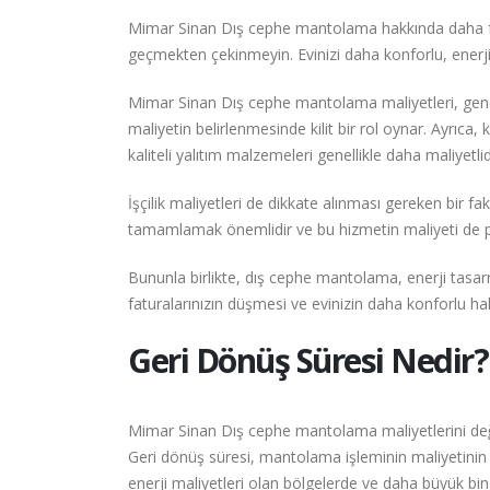
Mimar Sinan Dış cephe mantolama hakkında daha fazl
geçmekten çekinmeyin. Evinizi daha konforlu, enerji
Mimar Sinan Dış cephe mantolama maliyetleri, genel
maliyetin belirlenmesinde kilit bir rol oynar. Ayrıca, 
kaliteli yalıtım malzemeleri genellikle daha maliyetl
İşçilik maliyetleri de dikkate alınması gereken bir 
tamamlamak önemlidir ve bu hizmetin maliyeti de pr
Bununla birlikte, dış cephe mantolama, enerji tasa
faturalarınızın düşmesi ve evinizin daha konforlu ha
Geri Dönüş Süresi Nedir?
Mimar Sinan Dış cephe mantolama maliyetlerini değe
Geri dönüş süresi, mantolama işleminin maliyetinin ene
enerji maliyetleri olan bölgelerde ve daha büyük bina