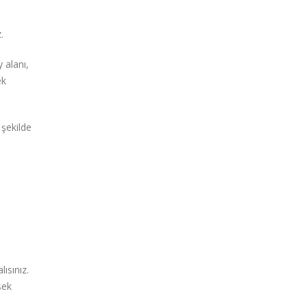
e
.
 alanı,
ek
 şekilde
ısınız.
sek