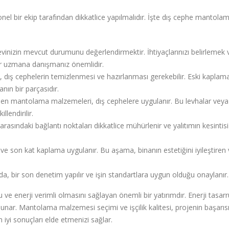
l bir ekip tarafından dikkatlice yapılmalıdır. İşte dış cephe mantola
evinizin mevcut durumunu değerlendirmektir. İhtiyaçlarınızı belirlemek 
r uzmana danışmanız önemlidir.
ış cephelerin temizlenmesi ve hazırlanması gerekebilir. Eski kaplama
nın bir parçasıdır.
len mantolama malzemeleri, dış cephelere uygulanır. Bu levhalar veya
llendirilir.
sındaki bağlantı noktaları dikkatlice mühürlenir ve yalıtımın kesintisi
ve son kat kaplama uygulanır. Bu aşama, binanın estetiğini iyileştiren 
, bir son denetim yapılır ve işin standartlara uygun olduğu onaylanır.
 enerji verimli olmasını sağlayan önemli bir yatırımdır. Enerji tasarr
unar. Mantolama malzemesi seçimi ve işçilik kalitesi, projenin başarısı
 iyi sonuçları elde etmenizi sağlar.