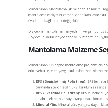
Mimar Sinan Mantolama işlemi enerji tasarrufu sağla
mantolama maliyetini zaman içinde karşılayacaktır. G
fiyatlarına bağlı olarak değişebilir.
Dış cephe mantolama maliyetlerini ve geri dönüş sü
Böylece, evinizin ihtiyaçlarına ve bütçenize en uyg
Mantolama Malzeme Seçen
Mimar Sinan Dış cephe mantolama projeniz için doğ
etkileyebilir. İşte en yaygın kullanılan mantolama m
EPS (Genişletilmiş Polistiren):
EPS levhalar ha
tarafından tercih edilir. EPS, kurulum sırasında ko
XPS (Ekstrüde Polistiren):
XPS levhalar suya
kalabilecek nem ve suya karşı ekstra koruma s
Mineral Yün:
Mineral yün, yangına dayanıklıdır 