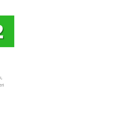
ı,
eri