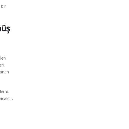
 bir
nüş
ilen
ri,
lanan
lemi,
acaktır.