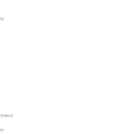
ji
.
e maruz
mı