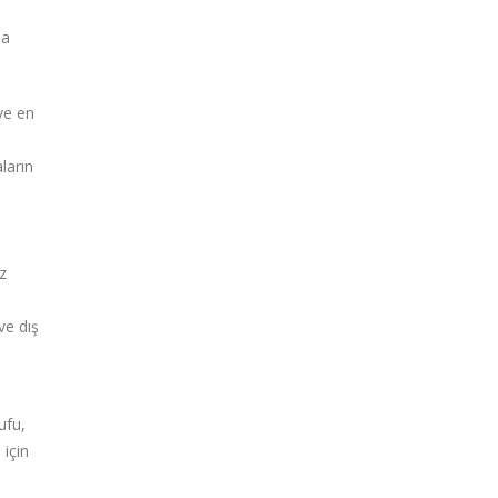
ma
ve en
ların
z
ve dış
ufu,
 için