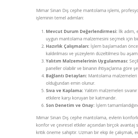
Mimar Sinan Dış cephe mantolama işlemi, profesyone
işleminin temel adımları:
Mevcut Durum Değerlendirmesi:
İlk adım, 
uygun mantolama malzemesini seçmek için bi
Hazırlık Çalışmaları:
İşlem başlamadan önce, d
kaldırılması ve yüzeylerin düzeltilmesi bu aşama
Yalıtım Malzemelerinin Uygulanması:
Seçi
paneller olabilir ve binanın ihtiyaçlarına göre şeki
Bağlantı Detayları:
Mantolama malzemeleri ara
olduğundan emin olunur.
Sıva ve Kaplama:
Yalıtım malzemeleri sıvanır 
etkilere karşı koruyan bir katmandır.
Son Denetim ve Onay:
İşlem tamamlandığında
Mimar Sinan Dış cephe mantolama, evlerin konforlu ve
konfor ve çevresel etkiler açısından birçok avantaj s
kritik öneme sahiptir. Uzman bir ekip ile çalışmak, en