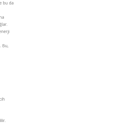
ve bu da
aha
lar.
nerji
. Bu,
cih
lir.