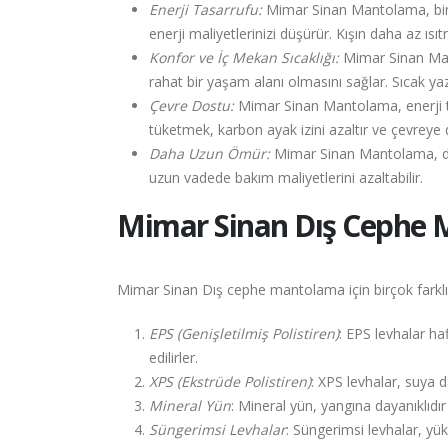
Enerji Tasarrufu:
Mimar Sinan Mantolama, binanın
enerji maliyetlerinizi düşürür. Kışın daha az ı
Konfor ve İç Mekan Sıcaklığı:
Mimar Sinan Manto
rahat bir yaşam alanı olmasını sağlar. Sıcak ya
Çevre Dostu:
Mimar Sinan Mantolama, enerji ta
tüketmek, karbon ayak izini azaltır ve çevreye 
Daha Uzun Ömür:
Mimar Sinan Mantolama, dış c
uzun vadede bakım maliyetlerini azaltabilir.
Mimar Sinan
Dış Cephe 
Mimar Sinan Dış cephe mantolama için birçok farklı 
EPS (Genişletilmiş Polistiren)
: EPS levhalar haf
edilirler.
XPS (Ekstrüde Polistiren)
: XPS levhalar, suya 
Mineral Yün
: Mineral yün, yangına dayanıklıdır 
Süngerimsi Levhalar
: Süngerimsi levhalar, yüks