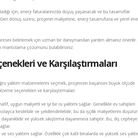
dığı için, enerji faturalarınızda düşüş yaşanacak ve bu tasarruflar
eri dönüş süresi, projenin maliyetine, enerji tasarrufuna ve yerel ener
resini belirlemek için uzman bir danışmandan yardım almanız önerilir.
un mantolama çözümünü bulabilirsiniz.
ekleri ve Karşılaştırmaları
ru yalıtım malzemelerini seçmek, projenizin başarısını büyük ölçüde
alzeme seçenekleri ve karşılaştırmaları:
fif, uygun maliyetli ve iyi bir ısı yalıtımı sağlar. Genellikle ev sahipleri
layca kesilebilir ve şekillendirilebilir, bu da işçilik maliyetlerini düşürür
 dayanıklıdır ve yüksek sıkıştırma dayanımına sahiptir. Bu, dış cephey
ağlar.
ve ses yalıtımı sağlar. Özellikle çok katlı binalarda ve yüksek ses yalıtı