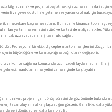
a bilgi edinmek ve projenizi başlatmak için uzmanlarımızla iletişim
 verimli ve çevre dostu hale getirmenize yardımcı olmak için buradayız
likle metrekare başına hesaplanır. Bu nedenle binanızın toplam yüzey
kullanılan yalıtım malzemesinin türü ve kalitesi de maliyeti etkiler. Yüks
idir, ancak uzun vadede enerji tasarrufu sağlar.
faktördür. Profesyonel bir ekip, dış cephe mantolama işlemini düzgün bir
ojenin büyüklüğüne ve karmaşıklığına bağlı olarak değişebilir.
rrufu ve konfor sağlama konusunda uzun vadeli faydalar sunar. Enerji
le gelmesi, mantolama maliyetini zaman içinde karşılayabilir.
rlendirirken, projenin geri dönüş süresini de göz önünde bulundurmal
rji tasarrufuyla nasıl karşılaştırıldığını gösterir. Genellikle, daha yük
larda geri dönüş süresi daha kısa olabilir.