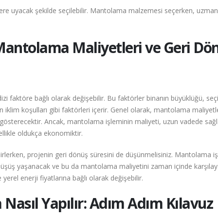
çelere uyacak şekilde seçilebilir. Mantolama malzemesi seçerken, uzman
Mantolama Maliyetleri ve Geri Dö
i faktöre bağlı olarak değişebilir. Bu faktörler binanın büyüklüğü, seç
iklim koşulları gibi faktörleri içerir. Genel olarak, mantolama maliyetle
ik gösterecektir. Ancak, mantolama işleminin maliyeti, uzun vadede sağ
nellikle oldukça ekonomiktir.
rlerken, projenin geri dönüş süresini de düşünmelisiniz. Mantolama iş
da düşüş yaşanacak ve bu da mantolama maliyetini zaman içinde karşılay
yerel enerji fiyatlarına bağlı olarak değişebilir.
Nasıl Yapılır: Adım Adım Kılavuz