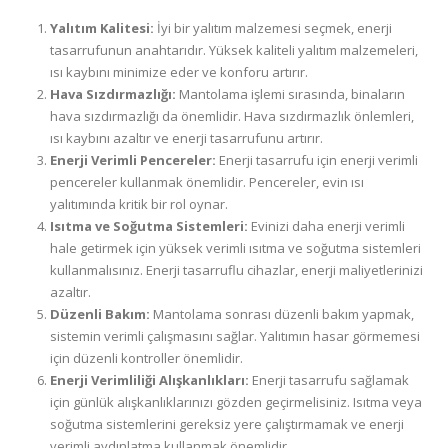
Yalıtım Kalitesi:
İyi bir yalıtım malzemesi seçmek, enerji
tasarrufunun anahtarıdır. Yüksek kaliteli yalıtım malzemeleri,
ısı kaybını minimize eder ve konforu artırır.
Hava Sızdırmazlığı:
Mantolama işlemi sırasında, binaların
hava sızdırmazlığı da önemlidir. Hava sızdırmazlık önlemleri,
ısı kaybını azaltır ve enerji tasarrufunu artırır.
Enerji Verimli Pencereler:
Enerji tasarrufu için enerji verimli
pencereler kullanmak önemlidir. Pencereler, evin ısı
yalıtımında kritik bir rol oynar.
Isıtma ve Soğutma Sistemleri:
Evinizi daha enerji verimli
hale getirmek için yüksek verimli ısıtma ve soğutma sistemleri
kullanmalısınız. Enerji tasarruflu cihazlar, enerji maliyetlerinizi
azaltır.
Düzenli Bakım:
Mantolama sonrası düzenli bakım yapmak,
sistemin verimli çalışmasını sağlar. Yalıtımın hasar görmemesi
için düzenli kontroller önemlidir.
Enerji Verimliliği Alışkanlıkları:
Enerji tasarrufu sağlamak
için günlük alışkanlıklarınızı gözden geçirmelisiniz. Isıtma veya
soğutma sistemlerini gereksiz yere çalıştırmamak ve enerji
verimli aydınlatma kullanmak önemlidir.