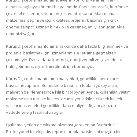
Kürüş Dış cephe mantolama, evlerin konforlu ve enerji verimli
olmasını sağlayan önemli bir yatırımdır. Enerji tasarrufu, konfor ve
çevresel etkiler açısından birçok avantaj sunar. Mantolama
malzemesi seçimi ve işçilik kalitesi, projenin başarısı için kritik
öneme sahiptir. Uzman bir ekip ile çalışmak, en iyi sonuçları elde
etmenizi sağlar.
Kürüş Dış cephe mantolama hakkında daha fazla bilgi edinmek ve
projenizi başlatmak için uzmanlarımızla iletişime geçmekten
çekinmeyin. Evinizi daha konforlu, enerji verimli ve çevre dostu
hale getirmenize yardımcı olmak için buradayız.
Kürüş Dış cephe mantolama maliyetleri, genellikle metrekare
başına hesaplanır. Bu nedenle binanızın toplam yüzey alanı,
maliyetin belirlenmesinde kilit bir rol oynar. Ayrıca, kullanılan yalıtım
malzemesinin türü ve kalitesi de maliyeti etkiler. Yüksek kaliteli
yalıtım malzemeleri genellikle daha maliyetlidir, ancak uzun
vadede enerji tasarrufu sağlar.
İşçilik maliyetleri de dikkate alınması gereken bir faktördür.
Profesyonel bir ekip, dış cephe mantolama işlemini düzgün bir