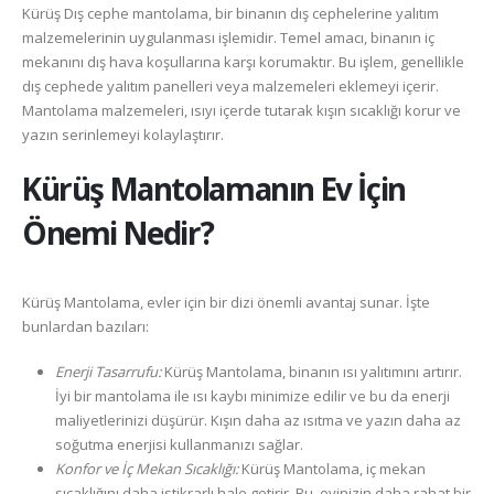
Kürüş Dış cephe mantolama, bir binanın dış cephelerine yalıtım
malzemelerinin uygulanması işlemidir. Temel amacı, binanın iç
mekanını dış hava koşullarına karşı korumaktır. Bu işlem, genellikle
dış cephede yalıtım panelleri veya malzemeleri eklemeyi içerir.
Mantolama malzemeleri, ısıyı içerde tutarak kışın sıcaklığı korur ve
yazın serinlemeyi kolaylaştırır.
Kürüş
Mantolamanın Ev İçin
Önemi Nedir?
Kürüş Mantolama, evler için bir dizi önemli avantaj sunar. İşte
bunlardan bazıları:
Enerji Tasarrufu:
Kürüş Mantolama, binanın ısı yalıtımını artırır.
İyi bir mantolama ile ısı kaybı minimize edilir ve bu da enerji
maliyetlerinizi düşürür. Kışın daha az ısıtma ve yazın daha az
soğutma enerjisi kullanmanızı sağlar.
Konfor ve İç Mekan Sıcaklığı:
Kürüş Mantolama, iç mekan
sıcaklığını daha istikrarlı hale getirir. Bu, evinizin daha rahat bir