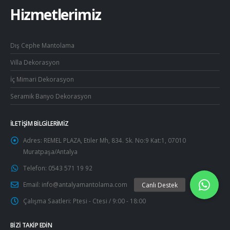
Hizmetlerimiz
Dış Cephe Mantolama
Villa Dekorasyon
İç Mimari Dekorasyon
Seramik Banyo Dekorasyon
İLETIŞIM BILGILERIMIZ
Adres:
REMEL PLAZA, Etiler Mh, 834. Sk. No:9 Kat:1, 07010
Muratpaşa/Antalya
Telefon:
0543 571 19 92
Email:
info@antalyamantolama.com
Çalışma Saatleri:
Ptesi - Ctesi / 9:00 - 18:00
BIZI TAKIP EDIN