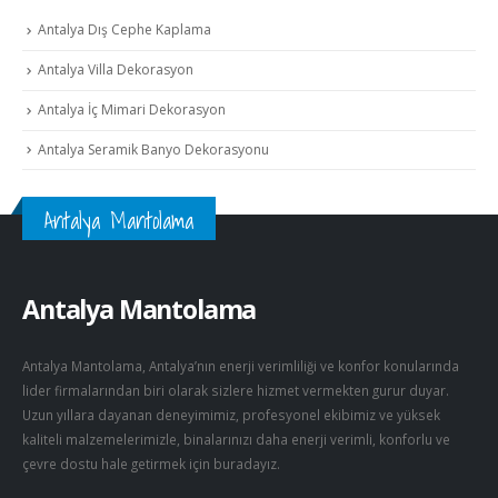
Antalya Dış Cephe Kaplama
Antalya Villa Dekorasyon
Antalya İç Mimari Dekorasyon
Antalya Seramik Banyo Dekorasyonu
Antalya Mantolama
Antalya Mantolama
Antalya Mantolama, Antalya’nın enerji verimliliği ve konfor konularında
lider firmalarından biri olarak sizlere hizmet vermekten gurur duyar.
Uzun yıllara dayanan deneyimimiz, profesyonel ekibimiz ve yüksek
kaliteli malzemelerimizle, binalarınızı daha enerji verimli, konforlu ve
çevre dostu hale getirmek için buradayız.