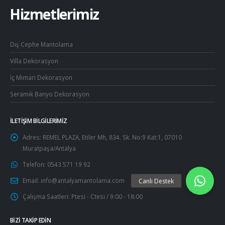
Hizmetlerimiz
Dış Cephe Mantolama
Villa Dekorasyon
İç Mimari Dekorasyon
Seramik Banyo Dekorasyon
İLETIŞIM BILGILERIMIZ
Adres:
REMEL PLAZA, Etiler Mh, 834. Sk. No:9 Kat:1, 07010
Muratpaşa/Antalya
Telefon:
0543 571 19 92
Email:
info@antalyamantolama.com
Çalışma Saatleri:
Ptesi - Ctesi / 9:00 - 18:00
BIZI TAKIP EDIN