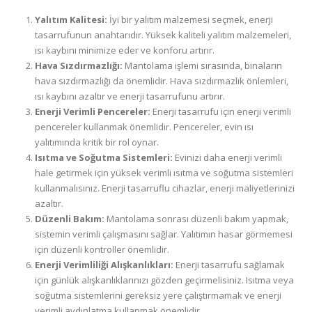
Yalıtım Kalitesi:
İyi bir yalıtım malzemesi seçmek, enerji
tasarrufunun anahtarıdır. Yüksek kaliteli yalıtım malzemeleri,
ısı kaybını minimize eder ve konforu artırır.
Hava Sızdırmazlığı:
Mantolama işlemi sırasında, binaların
hava sızdırmazlığı da önemlidir. Hava sızdırmazlık önlemleri,
ısı kaybını azaltır ve enerji tasarrufunu artırır.
Enerji Verimli Pencereler:
Enerji tasarrufu için enerji verimli
pencereler kullanmak önemlidir. Pencereler, evin ısı
yalıtımında kritik bir rol oynar.
Isıtma ve Soğutma Sistemleri:
Evinizi daha enerji verimli
hale getirmek için yüksek verimli ısıtma ve soğutma sistemleri
kullanmalısınız. Enerji tasarruflu cihazlar, enerji maliyetlerinizi
azaltır.
Düzenli Bakım:
Mantolama sonrası düzenli bakım yapmak,
sistemin verimli çalışmasını sağlar. Yalıtımın hasar görmemesi
için düzenli kontroller önemlidir.
Enerji Verimliliği Alışkanlıkları:
Enerji tasarrufu sağlamak
için günlük alışkanlıklarınızı gözden geçirmelisiniz. Isıtma veya
soğutma sistemlerini gereksiz yere çalıştırmamak ve enerji
verimli aydınlatma kullanmak önemlidir.