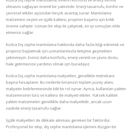
Kızılca Dış cephe mantolama, evlerin konforlu ve enerji verimli
olmasını sağlayan önemli bir yatırımdır. Enerji tasarrufu, konfor ve
çevresel etkiler açısından birçok avantaj sunar. Mantolama
malzemesi seçimi ve işçilik kalitesi, projenin başarısı için kritik
öneme sahiptir. Uzman bir ekip ile çalışmak, en iyi sonuçları elde
etmenizi sağlar.
Kızılca Dış cephe mantolama hakkında daha fazla bilgi edinmek ve
projenizi başlatmak için uzmanlarımızla iletişime geçmekten
çekinmeyin. Evinizi daha konforlu, enerji verimli ve çevre dostu
hale getirmenize yardımcı olmak için buradayız.
Kızılca Dış cephe mantolama maliyetleri, genellikle metrekare
başına hesaplanır. Bu nedenle binanızın toplam yüzey alanı,
maliyetin belirlenmesinde kilit bir rol oynar. Ayrıca, kullanılan yalıtım
malzemesinin türü ve kalitesi de maliyeti etkiler. Yüksek kaliteli
yalıtım malzemeleri genellikle daha maliyetlidir, ancak uzun
vadede enerji tasarrufu sağlar.
İşçilik maliyetleri de dikkate alınması gereken bir faktördür.
Profesyonel bir ekip, dış cephe mantolama işlemini düzgün bir