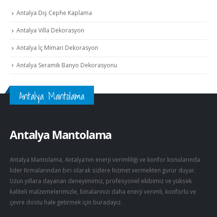
Antalya Dış Cephe Kaplama
Antalya Villa Dekorasyon
Antalya İç Mimari Dekorasyon
Antalya Seramik Banyo Dekorasyonu
Antalya Mantolama
Antalya Mantolama
Antalya Mantolama, Antalya’nın enerji verimliliği ve konfor konularında
lider firmalarından biri olarak sizlere hizmet vermekten gurur duyar.
Uzun yıllara dayanan deneyimimiz, profesyonel ekibimiz ve yüksek
kaliteli malzemelerimizle, binalarınızı daha enerji verimli, konforlu ve
çevre dostu hale getirmek için buradayız.