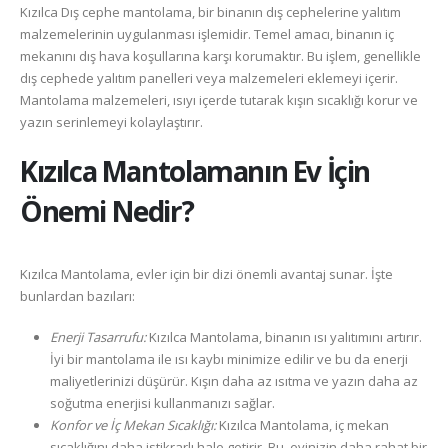
Kızılca Dış cephe mantolama, bir binanın dış cephelerine yalıtım
malzemelerinin uygulanması işlemidir. Temel amacı, binanın iç
mekanını dış hava koşullarına karşı korumaktır. Bu işlem, genellikle
dış cephede yalıtım panelleri veya malzemeleri eklemeyi içerir.
Mantolama malzemeleri, ısıyı içerde tutarak kışın sıcaklığı korur ve
yazın serinlemeyi kolaylaştırır.
Kızılca
Mantolamanın Ev İçin
Önemi Nedir?
Kızılca Mantolama, evler için bir dizi önemli avantaj sunar. İşte
bunlardan bazıları:
Enerji Tasarrufu:
Kızılca Mantolama, binanın ısı yalıtımını artırır.
İyi bir mantolama ile ısı kaybı minimize edilir ve bu da enerji
maliyetlerinizi düşürür. Kışın daha az ısıtma ve yazın daha az
soğutma enerjisi kullanmanızı sağlar.
Konfor ve İç Mekan Sıcaklığı:
Kızılca Mantolama, iç mekan
sıcaklığını daha istikrarlı hale getirir. Bu, evinizin daha rahat bir