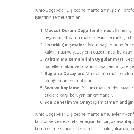
Kınık-Göçebeler Dış cephe mantolama işlemi, profesy
işleminin temel adımları:
Mevcut Durum Değerlendirmesi:
İlk adım, 
uygun mantolama malzemesini seçmek için bi
Hazırlık Çalışmaları:
İşlem başlamadan önce, d
kaldırılması ve yüzeylerin düzeltilmesi bu aşama
Yalıtım Malzemelerinin Uygulanması:
Seçi
paneller olabilir ve binanın ihtiyaçlarına göre şeki
Bağlantı Detayları:
Mantolama malzemeleri ara
olduğundan emin olunur.
Sıva ve Kaplama:
Yalıtım malzemeleri sıvanır 
etkilere karşı koruyan bir katmandır.
Son Denetim ve Onay:
İşlem tamamlandığında
Kınık-Göçebeler Dış cephe mantolama, evlerin konforl
konfor ve çevresel etkiler açısından birçok avantaj s
kritik öneme sahiptir. Uzman bir ekip ile çalışmak, en