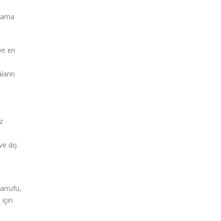
olama
ve en
ların
z
ve dış
arrufu,
 için