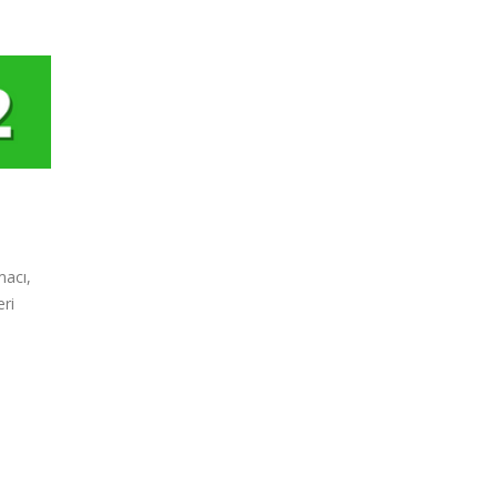
macı,
eri