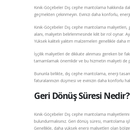
Kınık-Göçebeler Dış cephe mantolama hakkında daha 
geçmekten çekinmeyin. Evinizi daha konforlu, enerji
Kınık-Göçebeler Dış cephe mantolama maliyetleri, g
alanı, maliyetin belirlenmesinde kilit bir rol oynar. A
Yüksek kaliteli yalıtım malzemeleri genellikle daha m
İşçilik maliyetleri de dikkate alınması gereken bir 
tamamlamak önemlidir ve bu hizmetin maliyeti de pr
Bununla birlikte, dış cephe mantolama, enerji tasa
faturalarınızın düşmesi ve evinizin daha konforlu ha
Geri Dönüş Süresi Nedir?
Kınık-Göçebeler Dış cephe mantolama maliyetlerini 
bulundurmalısınız. Geri dönüş süresi, mantolama işlemi
Genellikle, daha yüksek enerji maliyetleri olan bölg