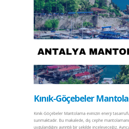
Kınık-Göçebeler Mantol
Kınık-Göçebeler Mantolama evinizin enerji tasarruf
sunmaktadır. Bu makalede, dış cephe mantolamanın 
uygulandığını ayrıntılı bir şekilde inceleyeceğiz. Ayr