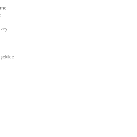
şime
.
üzey
 şekilde