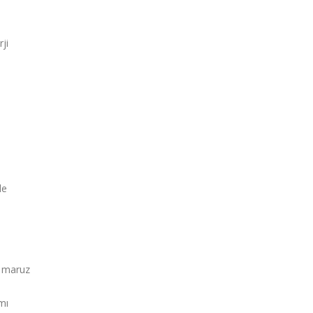
ji
de
.
e maruz
mı