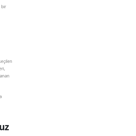
 bir
seçilen
ri,
lanan
a
uz