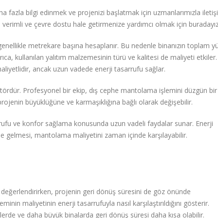
fazla bilgi edinmek ve projenizi başlatmak için uzmanlarımızla ileti
 verimli ve çevre dostu hale getirmenize yardımcı olmak için buradayız
enellikle metrekare başına hesaplanır. Bu nedenle binanızın toplam y
yrıca, kullanılan yalıtım malzemesinin türü ve kalitesi de maliyeti etkiler.
aliyetlidir, ancak uzun vadede enerji tasarrufu sağlar.
faktördür. Profesyonel bir ekip, dış cephe mantolama işlemini düzgün bir
ojenin büyüklüğüne ve karmaşıklığına bağlı olarak değişebilir.
rrufu ve konfor sağlama konusunda uzun vadeli faydalar sunar. Enerji
le gelmesi, mantolama maliyetini zaman içinde karşılayabilir.
değerlendirirken, projenin geri dönüş süresini de göz önünde
nin maliyetinin enerji tasarrufuyla nasıl karşılaştırıldığını gösterir.
elerde ve daha büyük binalarda geri dönüş süresi daha kısa olabilir.