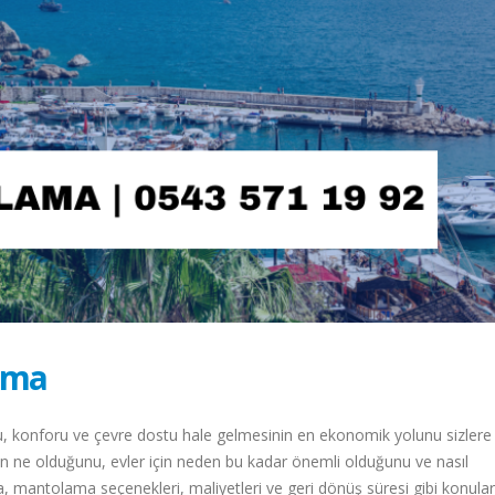
ama
u, konforu ve çevre dostu hale gelmesinin en ekonomik yolunu sizlere
ne olduğunu, evler için neden bu kadar önemli olduğunu ve nasıl
ıca, mantolama seçenekleri, maliyetleri ve geri dönüş süresi gibi konular