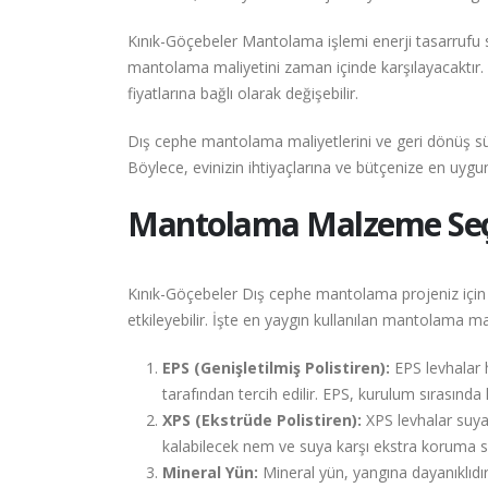
Kınık-Göçebeler Mantolama işlemi enerji tasarrufu sa
mantolama maliyetini zaman içinde karşılayacaktır. G
fiyatlarına bağlı olarak değişebilir.
Dış cephe mantolama maliyetlerini ve geri dönüş sü
Böylece, evinizin ihtiyaçlarına ve bütçenize en uyg
Mantolama Malzeme Seçen
Kınık-Göçebeler Dış cephe mantolama projeniz için 
etkileyebilir. İşte en yaygın kullanılan mantolama m
EPS (Genişletilmiş Polistiren):
EPS levhalar ha
tarafından tercih edilir. EPS, kurulum sırasında ko
XPS (Ekstrüde Polistiren):
XPS levhalar suya
kalabilecek nem ve suya karşı ekstra koruma s
Mineral Yün:
Mineral yün, yangına dayanıklıdır 