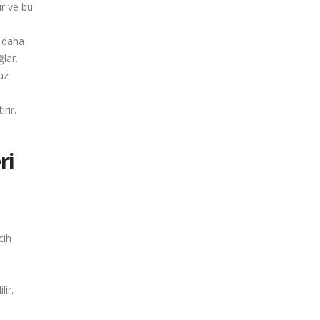
ir ve bu
n daha
lar.
az
rır.
ri
cih
lir.