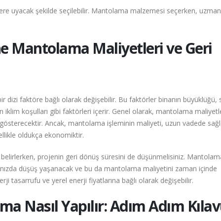
çelere uyacak şekilde seçilebilir. Mantolama malzemesi seçerken, uzman
e Mantolama Maliyetleri ve Geri
 dizi faktöre bağlı olarak değişebilir. Bu faktörler binanın büyüklüğü, 
iklim koşulları gibi faktörleri içerir. Genel olarak, mantolama maliyetle
ik gösterecektir. Ancak, mantolama işleminin maliyeti, uzun vadede sağ
nellikle oldukça ekonomiktir.
belirlerken, projenin geri dönüş süresini de düşünmelisiniz. Mantolam
ralarınızda düşüş yaşanacak ve bu da mantolama maliyetini zaman içinde
rji tasarrufu ve yerel enerji fiyatlarına bağlı olarak değişebilir.
a Nasıl Yapılır: Adım Adım Kılav