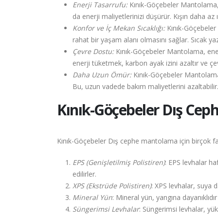
Enerji Tasarrufu:
Kınık-Göçebeler Mantolama, bin
da enerji maliyetlerinizi düşürür. Kışın daha a
Konfor ve İç Mekan Sıcaklığı:
Kınık-Göçebeler M
rahat bir yaşam alanı olmasını sağlar. Sıcak ya
Çevre Dostu:
Kınık-Göçebeler Mantolama, enerji
enerji tüketmek, karbon ayak izini azaltır ve çe
Daha Uzun Ömür:
Kınık-Göçebeler Mantolama, dı
Bu, uzun vadede bakım maliyetlerini azaltabilir
Kınık-Göçebeler
Dış Cep
Kınık-Göçebeler Dış cephe mantolama için birçok far
EPS (Genişletilmiş Polistiren)
: EPS levhalar haf
edilirler.
XPS (Ekstrüde Polistiren)
: XPS levhalar, suya 
Mineral Yün
: Mineral yün, yangına dayanıklıdır 
Süngerimsi Levhalar
: Süngerimsi levhalar, yüks