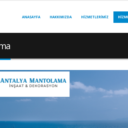
ANASAYFA
HAKKIMIZDA
HIZMETLERIMIZ
HIZM
ama