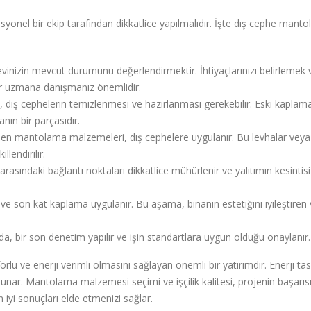
onel bir ekip tarafından dikkatlice yapılmalıdır. İşte dış cephe mant
evinizin mevcut durumunu değerlendirmektir. İhtiyaçlarınızı belirlemek 
r uzmana danışmanız önemlidir.
ış cephelerin temizlenmesi ve hazırlanması gerekebilir. Eski kaplama
nın bir parçasıdır.
len mantolama malzemeleri, dış cephelere uygulanır. Bu levhalar veya
llendirilir.
sındaki bağlantı noktaları dikkatlice mühürlenir ve yalıtımın kesintisi
ve son kat kaplama uygulanır. Bu aşama, binanın estetiğini iyileştiren 
, bir son denetim yapılır ve işin standartlara uygun olduğu onaylanır.
u ve enerji verimli olmasını sağlayan önemli bir yatırımdır. Enerji tas
unar. Mantolama malzemesi seçimi ve işçilik kalitesi, projenin başarısı
 iyi sonuçları elde etmenizi sağlar.