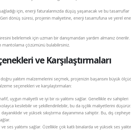
ğladığı için, enerji faturalarınızda düşüş yaşanacak ve bu tasarruflar
eri dönüş süresi, projenin maliyetine, enerji tasarrufuna ve yerel ener
resini belirlemek için uzman bir danışmandan yardım almanız önerilir.
un mantolama çözümünü bulabilirsiniz.
ekleri ve Karşılaştırmaları
doğru yalıtım malzemelerini seçmek, projenizin başarısını büyük ölçü
alzeme seçenekleri ve karşılaştırmaları:
fif, uygun maliyetli ve iyi bir ısı yalıtımı sağlar. Genellikle ev sahipleri
layca kesilebilir ve şekillendirilebilir, bu da işçilik maliyetlerini düşürür
 dayanıklıdır ve yüksek sıkıştırma dayanımına sahiptir. Bu, dış cephey
ağlar.
ve ses yalıtımı sağlar. Özellikle çok katlı binalarda ve yüksek ses yalıtı