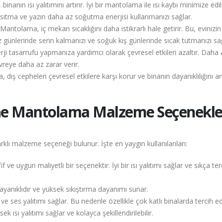
anın ısı yalıtımını artırır. İyi bir mantolama ile ısı kaybı minimize edil
z ısıtma ve yazın daha az soğutma enerjisi kullanmanızı sağlar.
antolama, iç mekan sıcaklığını daha istikrarlı hale getirir. Bu, evinizi
z günlerinde serin kalmanızı ve soğuk kış günlerinde sıcak tutmanızı sağ
 tasarrufu yapmanıza yardımcı olarak çevresel etkileri azaltır. Daha 
vreye daha az zarar verir.
ş cepheleri çevresel etkilere karşı korur ve binanın dayanıklılığını artı
.
he Mantolama Malzeme Seçenekle
klı malzeme seçeneği bulunur. İşte en yaygın kullanılanları:
if ve uygun maliyetli bir seçenektir. İyi bir ısı yalıtımı sağlar ve sıkça ter
dayanıklıdır ve yüksek sıkıştırma dayanımı sunar.
ve ses yalıtımı sağlar. Bu nedenle özellikle çok katlı binalarda tercih edi
ek ısı yalıtımı sağlar ve kolayca şekillendirilebilir.