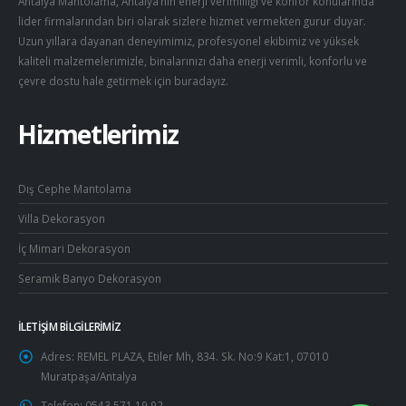
Antalya Mantolama, Antalya’nın enerji verimliliği ve konfor konularında
lider firmalarından biri olarak sizlere hizmet vermekten gurur duyar.
Uzun yıllara dayanan deneyimimiz, profesyonel ekibimiz ve yüksek
kaliteli malzemelerimizle, binalarınızı daha enerji verimli, konforlu ve
çevre dostu hale getirmek için buradayız.
Hizmetlerimiz
Dış Cephe Mantolama
Villa Dekorasyon
İç Mimari Dekorasyon
Seramik Banyo Dekorasyon
İLETIŞIM BILGILERIMIZ
Adres:
REMEL PLAZA, Etiler Mh, 834. Sk. No:9 Kat:1, 07010
Muratpaşa/Antalya
Telefon:
0543 571 19 92