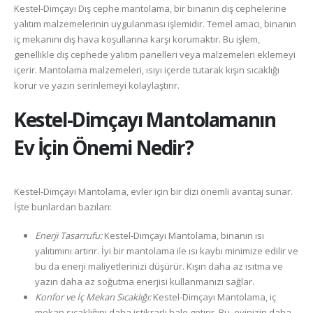
Kestel-Dimçayı Dış cephe mantolama, bir binanın dış cephelerine
yalıtım malzemelerinin uygulanması işlemidir. Temel amacı, binanın
iç mekanını dış hava koşullarına karşı korumaktır. Bu işlem,
genellikle dış cephede yalıtım panelleri veya malzemeleri eklemeyi
içerir. Mantolama malzemeleri, ısıyı içerde tutarak kışın sıcaklığı
korur ve yazın serinlemeyi kolaylaştırır.
Kestel-Dimçayı
Mantolamanın
Ev İçin Önemi Nedir?
Kestel-Dimçayı Mantolama, evler için bir dizi önemli avantaj sunar.
İşte bunlardan bazıları:
Enerji Tasarrufu:
Kestel-Dimçayı Mantolama, binanın ısı
yalıtımını artırır. İyi bir mantolama ile ısı kaybı minimize edilir ve
bu da enerji maliyetlerinizi düşürür. Kışın daha az ısıtma ve
yazın daha az soğutma enerjisi kullanmanızı sağlar.
Konfor ve İç Mekan Sıcaklığı:
Kestel-Dimçayı Mantolama, iç
mekan sıcaklığını daha istikrarlı hale getirir. Bu, evinizin daha