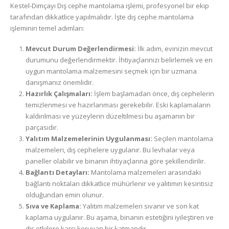
Kestel-Dimçayı Dış cephe mantolama işlemi, profesyonel bir ekip
tarafından dikkatlice yapılmalıdır. İşte dış cephe mantolama
işleminin temel adımları:
Mevcut Durum Değerlendirmesi:
İlk adım, evinizin mevcut
durumunu değerlendirmektir. İhtiyaçlarınızı belirlemek ve en
uygun mantolama malzemesini seçmek için bir uzmana
danışmanız önemlidir.
Hazırlık Çalışmaları:
İşlem başlamadan önce, dış cephelerin
temizlenmesi ve hazırlanması gerekebilir. Eski kaplamaların
kaldırılması ve yüzeylerin düzeltilmesi bu aşamanın bir
parçasıdır.
Yalıtım Malzemelerinin Uygulanması:
Seçilen mantolama
malzemeleri, dış cephelere uygulanır. Bu levhalar veya
paneller olabilir ve binanın ihtiyaçlarına göre şekillendirilir.
Bağlantı Detayları:
Mantolama malzemeleri arasındaki
bağlantı noktaları dikkatlice mühürlenir ve yalıtımın kesintisiz
olduğundan emin olunur.
Sıva ve Kaplama:
Yalıtım malzemeleri sıvanır ve son kat
kaplama uygulanır. Bu aşama, binanın estetiğini iyileştiren ve
dış etkilere karşı koruyan bir katmandır.