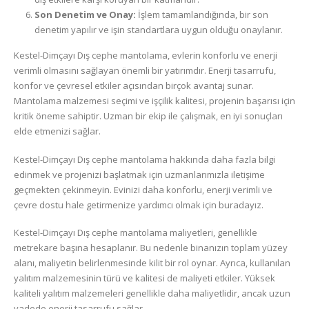
Son Denetim ve Onay:
İşlem tamamlandığında, bir son
denetim yapılır ve işin standartlara uygun olduğu onaylanır.
Kestel-Dimçayı Dış cephe mantolama, evlerin konforlu ve enerji
verimli olmasını sağlayan önemli bir yatırımdır. Enerji tasarrufu,
konfor ve çevresel etkiler açısından birçok avantaj sunar.
Mantolama malzemesi seçimi ve işçilik kalitesi, projenin başarısı için
kritik öneme sahiptir. Uzman bir ekip ile çalışmak, en iyi sonuçları
elde etmenizi sağlar.
Kestel-Dimçayı Dış cephe mantolama hakkında daha fazla bilgi
edinmek ve projenizi başlatmak için uzmanlarımızla iletişime
geçmekten çekinmeyin. Evinizi daha konforlu, enerji verimli ve
çevre dostu hale getirmenize yardımcı olmak için buradayız.
Kestel-Dimçayı Dış cephe mantolama maliyetleri, genellikle
metrekare başına hesaplanır. Bu nedenle binanızın toplam yüzey
alanı, maliyetin belirlenmesinde kilit bir rol oynar. Ayrıca, kullanılan
yalıtım malzemesinin türü ve kalitesi de maliyeti etkiler. Yüksek
kaliteli yalıtım malzemeleri genellikle daha maliyetlidir, ancak uzun
vadede enerji tasarrufu sağlar.