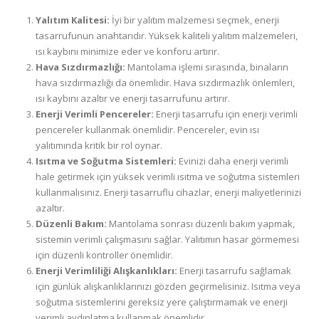
Yalıtım Kalitesi:
İyi bir yalıtım malzemesi seçmek, enerji
tasarrufunun anahtarıdır. Yüksek kaliteli yalıtım malzemeleri,
ısı kaybını minimize eder ve konforu artırır.
Hava Sızdırmazlığı:
Mantolama işlemi sırasında, binaların
hava sızdırmazlığı da önemlidir. Hava sızdırmazlık önlemleri,
ısı kaybını azaltır ve enerji tasarrufunu artırır.
Enerji Verimli Pencereler:
Enerji tasarrufu için enerji verimli
pencereler kullanmak önemlidir. Pencereler, evin ısı
yalıtımında kritik bir rol oynar.
Isıtma ve Soğutma Sistemleri:
Evinizi daha enerji verimli
hale getirmek için yüksek verimli ısıtma ve soğutma sistemleri
kullanmalısınız. Enerji tasarruflu cihazlar, enerji maliyetlerinizi
azaltır.
Düzenli Bakım:
Mantolama sonrası düzenli bakım yapmak,
sistemin verimli çalışmasını sağlar. Yalıtımın hasar görmemesi
için düzenli kontroller önemlidir.
Enerji Verimliliği Alışkanlıkları:
Enerji tasarrufu sağlamak
için günlük alışkanlıklarınızı gözden geçirmelisiniz. Isıtma veya
soğutma sistemlerini gereksiz yere çalıştırmamak ve enerji
verimli aydınlatma kullanmak önemlidir.