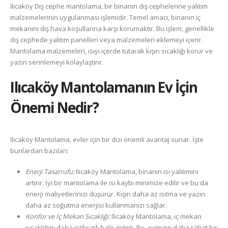
Ilıcaköy Dış cephe mantolama, bir binanın dış cephelerine yalıtım
malzemelerinin uygulanması işlemidir. Temel amacı, binanın iç
mekanını dış hava koşullarına karşı korumaktır. Bu işlem, genellikle
dış cephede yalıtım panelleri veya malzemeleri eklemeyi içerir.
Mantolama malzemeleri, ısıyı içerde tutarak kışın sıcaklığı korur ve
yazın serinlemeyi kolaylaştırır.
Ilıcaköy
Mantolamanın Ev İçin
Önemi Nedir?
Ilıcaköy Mantolama, evler için bir dizi önemli avantaj sunar. İşte
bunlardan bazıları:
Enerji Tasarrufu:
Ilıcaköy Mantolama, binanın ısı yalıtımını
artırır. İyi bir mantolama ile ısı kaybı minimize edilir ve bu da
enerji maliyetlerinizi düşürür. Kışın daha az ısıtma ve yazın
daha az soğutma enerjisi kullanmanızı sağlar.
Konfor ve İç Mekan Sıcaklığı:
Ilıcaköy Mantolama, iç mekan
sıcaklığını daha istikrarlı hale getirir. Bu, evinizin daha rahat bir