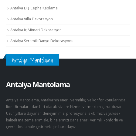
Antalya Dış Cephe Kaplama
Antalya Villa Dekorasyon
Antalya İç Mimari Dekorasyon
Antalya Seramik Banyo Dekorasyonu
Antalya Mantolama
Antalya Mantolama
Antalya Mantolama, Antalya’nın enerji verimliliği ve konfor konularında
lider firmalarından biri olarak sizlere hizmet vermekten gurur duyar.
Uzun yıllara dayanan deneyimimiz, profesyonel ekibimiz ve yüksek
kaliteli malzemelerimizle, binalarınızı daha enerji verimli, konforlu ve
çevre dostu hale getirmek için buradayız.