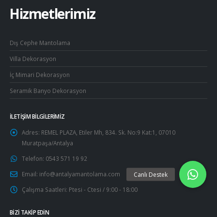
Hizmetlerimiz
Dış Cephe Mantolama
Villa Dekorasyon
İç Mimari Dekorasyon
Seramik Banyo Dekorasyon
İLETIŞIM BILGILERIMIZ
Adres:
REMEL PLAZA, Etiler Mh, 834. Sk. No:9 Kat:1, 07010
Muratpaşa/Antalya
Telefon:
0543 571 19 92
Email:
info@antalyamantolama.com
Çalışma Saatleri:
Ptesi - Ctesi / 9:00 - 18:00
BIZI TAKIP EDIN