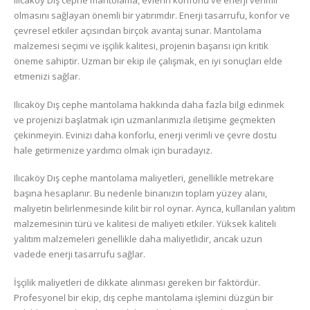
Ilıcaköy Dış cephe mantolama, evlerin konforlu ve enerji verimli
olmasını sağlayan önemli bir yatırımdır. Enerji tasarrufu, konfor ve
çevresel etkiler açısından birçok avantaj sunar. Mantolama
malzemesi seçimi ve işçilik kalitesi, projenin başarısı için kritik
öneme sahiptir. Uzman bir ekip ile çalışmak, en iyi sonuçları elde
etmenizi sağlar.
Ilıcaköy Dış cephe mantolama hakkında daha fazla bilgi edinmek
ve projenizi başlatmak için uzmanlarımızla iletişime geçmekten
çekinmeyin. Evinizi daha konforlu, enerji verimli ve çevre dostu
hale getirmenize yardımcı olmak için buradayız.
Ilıcaköy Dış cephe mantolama maliyetleri, genellikle metrekare
başına hesaplanır. Bu nedenle binanızın toplam yüzey alanı,
maliyetin belirlenmesinde kilit bir rol oynar. Ayrıca, kullanılan yalıtım
malzemesinin türü ve kalitesi de maliyeti etkiler. Yüksek kaliteli
yalıtım malzemeleri genellikle daha maliyetlidir, ancak uzun
vadede enerji tasarrufu sağlar.
İşçilik maliyetleri de dikkate alınması gereken bir faktördür.
Profesyonel bir ekip, dış cephe mantolama işlemini düzgün bir