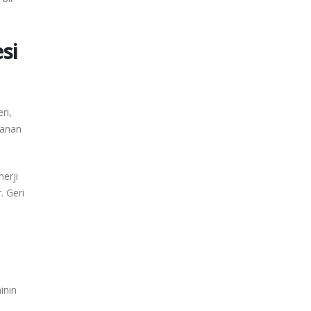
si
ri,
lanan
nerji
. Geri
inin