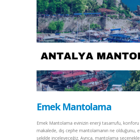
Emek Mantolama
Emek Mantolama evinizin enerji tasarrufu, konforu
makalede, dış cephe mantolamanın ne olduğunu, evler
şekilde inceleyeceğiz. Ayrıca, mantolama seçenekleri,