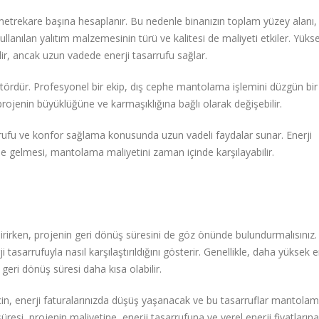
etrekare başına hesaplanır. Bu nedenle binanızın toplam yüzey alanı,
kullanılan yalıtım malzemesinin türü ve kalitesi de maliyeti etkiler. Yüks
idir, ancak uzun vadede enerji tasarrufu sağlar.
faktördür. Profesyonel bir ekip, dış cephe mantolama işlemini düzgün bir
ojenin büyüklüğüne ve karmaşıklığına bağlı olarak değişebilir.
rrufu ve konfor sağlama konusunda uzun vadeli faydalar sunar. Enerji
le gelmesi, mantolama maliyetini zaman içinde karşılayabilir.
irken, projenin geri dönüş süresini de göz önünde bulundurmalısınız.
asarrufuyla nasıl karşılaştırıldığını gösterir. Genellikle, daha yüksek e
geri dönüş süresi daha kısa olabilir.
çin, enerji faturalarınızda düşüş yaşanacak ve bu tasarruflar mantola
resi, projenin maliyetine, enerji tasarrufuna ve yerel enerji fiyatlarına