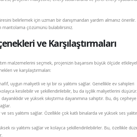
resini belirlemek için uzman bir danışmandan yardım almanız önerilir.
un mantolama çözümünü bulabilirsiniz.
ekleri ve Karşılaştırmaları
m malzemelerini seçmek, projenizin başarısını büyük ölçüde etkileyebi
leri ve karşılaştırmaları:
fif, uygun maliyetli ve iyi bir ısı yalıtımı sağlar. Genellikle ev sahipleri
layca kesilebilir ve şekillendirilebilir, bu da işçilik maliyetlerini düşürür
 dayanıklıdır ve yüksek sıkıştırma dayanımına sahiptir. Bu, dış cephey
ağlar.
ve ses yalıtımı sağlar. Özellikle çok katlı binalarda ve yüksek ses yalıtı
sek ısı yalıtımı sağlar ve kolayca şekillendirilebilirler. Bu, özellikle düz
r.