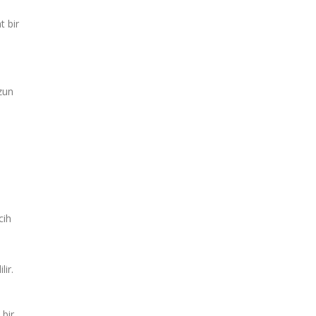
t bir
uzun
cih
lir.
 bir