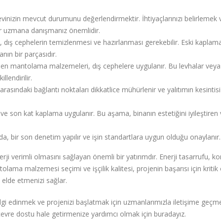
evinizin mevcut durumunu değerlendirmektir. İhtiyaçlarınızı belirlemek 
r uzmana danışmanız önemlidir.
ış cephelerin temizlenmesi ve hazırlanması gerekebilir. Eski kaplama
nın bir parçasıdır.
len mantolama malzemeleri, dış cephelere uygulanır. Bu levhalar veya
llendirilir.
sındaki bağlantı noktaları dikkatlice mühürlenir ve yalıtımın kesintisi
ve son kat kaplama uygulanır. Bu aşama, binanın estetiğini iyileştiren 
, bir son denetim yapılır ve işin standartlara uygun olduğu onaylanır.
i verimli olmasını sağlayan önemli bir yatırımdır. Enerji tasarrufu, ko
olama malzemesi seçimi ve işçilik kalitesi, projenin başarısı için krit
ı elde etmenizi sağlar.
i edinmek ve projenizi başlatmak için uzmanlarımızla iletişime geçm
 çevre dostu hale getirmenize yardımcı olmak için buradayız.