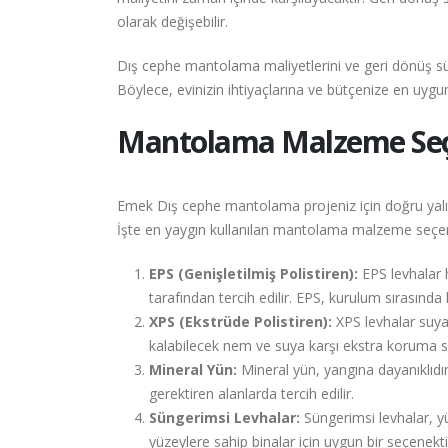
olarak değişebilir.
Dış cephe mantolama maliyetlerini ve geri dönüş sü
Böylece, evinizin ihtiyaçlarına ve bütçenize en uyg
Mantolama Malzeme Seçen
Emek Dış cephe mantolama projeniz için doğru yalıtı
İşte en yaygın kullanılan mantolama malzeme seçenek
EPS (Genişletilmiş Polistiren):
EPS levhalar ha
tarafından tercih edilir. EPS, kurulum sırasında ko
XPS (Ekstrüde Polistiren):
XPS levhalar suya
kalabilecek nem ve suya karşı ekstra koruma s
Mineral Yün:
Mineral yün, yangına dayanıklıdır 
gerektiren alanlarda tercih edilir.
Süngerimsi Levhalar:
Süngerimsi levhalar, yük
yüzeylere sahip binalar için uygun bir seçenekti