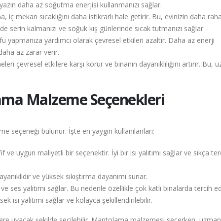
e yazın daha az soğutma enerjisi kullanmanızı sağlar.
ç mekan sıcaklığını daha istikrarlı hale getirir. Bu, evinizin daha raha
de serin kalmanızı ve soğuk kış günlerinde sıcak tutmanızı sağlar.
 yapmanıza yardımcı olarak çevresel etkileri azaltır. Daha az enerji
daha az zarar verir.
i çevresel etkilere karşı korur ve binanın dayanıklılığını artırır. Bu, 
ama Malzeme Seçenekleri
 seçeneği bulunur. İşte en yaygın kullanılanları:
if ve uygun maliyetli bir seçenektir. İyi bir ısı yalıtımı sağlar ve sıkça ter
dayanıklıdır ve yüksek sıkıştırma dayanımı sunar.
ve ses yalıtımı sağlar. Bu nedenle özellikle çok katlı binalarda tercih edi
ek ısı yalıtımı sağlar ve kolayca şekillendirilebilir.
çelere uyacak şekilde seçilebilir. Mantolama malzemesi seçerken, uzman