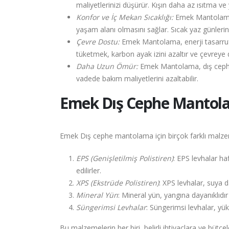
maliyetlerinizi düşürür. Kışın daha az ısıtma v
Konfor ve İç Mekan Sıcaklığı:
Emek Mantolama, i
yaşam alanı olmasını sağlar. Sıcak yaz günlerin
Çevre Dostu:
Emek Mantolama, enerji tasarrufu
tüketmek, karbon ayak izini azaltır ve çevreye 
Daha Uzun Ömür:
Emek Mantolama, dış cepheler
vadede bakım maliyetlerini azaltabilir.
Emek
Dış Cephe Mantol
Emek Dış cephe mantolama için birçok farklı malzeme
EPS (Genişletilmiş Polistiren)
: EPS levhalar haf
edilirler.
XPS (Ekstrüde Polistiren)
: XPS levhalar, suya 
Mineral Yün
: Mineral yün, yangına dayanıklıdır 
Süngerimsi Levhalar
: Süngerimsi levhalar, yüks
Bu malzemelerin her biri, belirli ihtiyaçlara ve büt