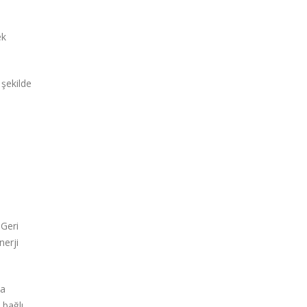
ek
 şekilde
 Geri
nerji
ma
 bağlı