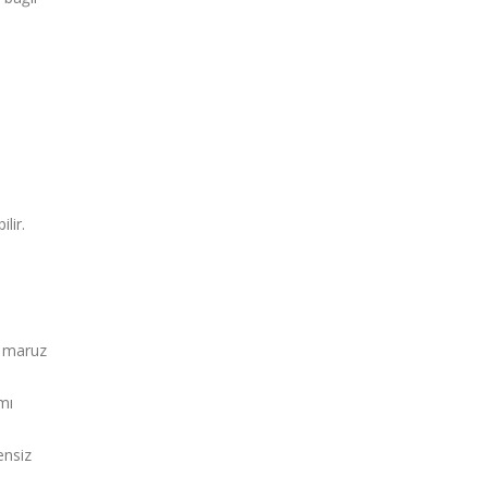
lir.
.
e maruz
mı
ensiz