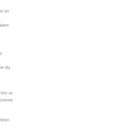
ve en
ların
z
ve dış
nfor ve
ik öneme
ekten