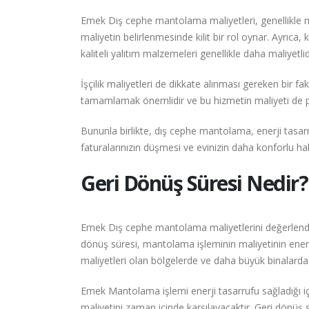
Emek Dış cephe mantolama maliyetleri, genellikle m
maliyetin belirlenmesinde kilit bir rol oynar. Ayrıca, 
kaliteli yalıtım malzemeleri genellikle daha maliyetl
İşçilik maliyetleri de dikkate alınması gereken bir 
tamamlamak önemlidir ve bu hizmetin maliyeti de pr
Bununla birlikte, dış cephe mantolama, enerji tasa
faturalarınızın düşmesi ve evinizin daha konforlu ha
Geri Dönüş Süresi Nedir?
Emek Dış cephe mantolama maliyetlerini değerlendir
dönüş süresi, mantolama işleminin maliyetinin enerji t
maliyetleri olan bölgelerde ve daha büyük binalarda 
Emek Mantolama işlemi enerji tasarrufu sağladığı i
maliyetini zaman içinde karşılayacaktır. Geri dönüş sü