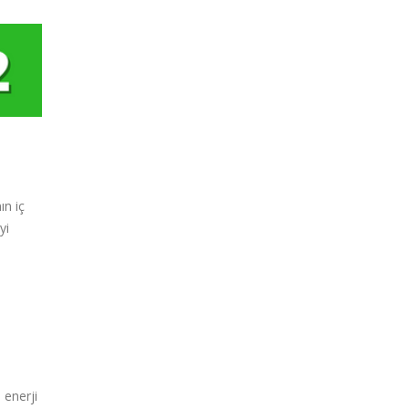
ın iç
yi
 enerji