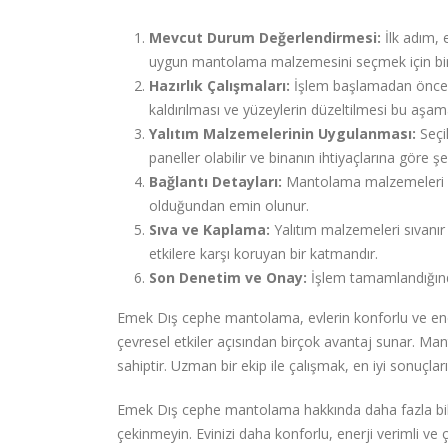
Mevcut Durum Değerlendirmesi:
İlk adım, 
uygun mantolama malzemesini seçmek için bi
Hazırlık Çalışmaları:
İşlem başlamadan önce, d
kaldırılması ve yüzeylerin düzeltilmesi bu aşama
Yalıtım Malzemelerinin Uygulanması:
Seçi
paneller olabilir ve binanın ihtiyaçlarına göre şeki
Bağlantı Detayları:
Mantolama malzemeleri ara
olduğundan emin olunur.
Sıva ve Kaplama:
Yalıtım malzemeleri sıvanır 
etkilere karşı koruyan bir katmandır.
Son Denetim ve Onay:
İşlem tamamlandığında
Emek Dış cephe mantolama, evlerin konforlu ve enerj
çevresel etkiler açısından birçok avantaj sunar. Mant
sahiptir. Uzman bir ekip ile çalışmak, en iyi sonuçlar
Emek Dış cephe mantolama hakkında daha fazla bilg
çekinmeyin. Evinizi daha konforlu, enerji verimli ve