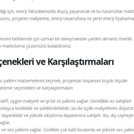
ığı için, enerji faturalarınızda düşüş yaşanacak ve bu tasarruflar ma
resi, projenin maliyetine, enerji tasarrufuna ve yerel enerji fiyatlarına
resini belirlemek için uzman bir danışmandan yardım almanız önerilir.
un mantolama çözümünü bulabilirsiniz.
ekleri ve Karşılaştırmaları
 yalıtım malzemelerini seçmek, projenizin başarısını büyük ölçüde
alzeme seçenekleri ve karşılaştırmaları:
fif, uygun maliyetli ve iyi bir ısı yalıtımı sağlar. Genellikle ev sahipleri
layca kesilebilir ve şekillendirilebilir, bu da işçilik maliyetlerini düşürür
 dayanıklıdır ve yüksek sıkıştırma dayanımına sahiptir. Bu, dış cephey
ağlar.
ve ses yalıtımı sağlar. Özellikle çok katlı binalarda ve yüksek ses yalıtı