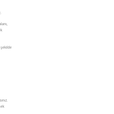
.
lanı,
ek
 şekilde
ınız.
sek