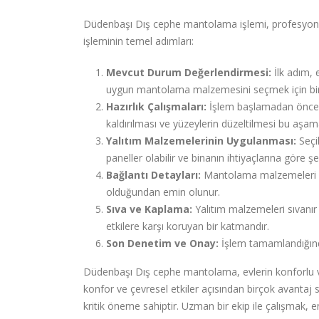
Düdenbaşı Dış cephe mantolama işlemi, profesyonel 
işleminin temel adımları:
Mevcut Durum Değerlendirmesi:
İlk adım, 
uygun mantolama malzemesini seçmek için bi
Hazırlık Çalışmaları:
İşlem başlamadan önce, d
kaldırılması ve yüzeylerin düzeltilmesi bu aşama
Yalıtım Malzemelerinin Uygulanması:
Seçi
paneller olabilir ve binanın ihtiyaçlarına göre şeki
Bağlantı Detayları:
Mantolama malzemeleri ara
olduğundan emin olunur.
Sıva ve Kaplama:
Yalıtım malzemeleri sıvanır 
etkilere karşı koruyan bir katmandır.
Son Denetim ve Onay:
İşlem tamamlandığında
Düdenbaşı Dış cephe mantolama, evlerin konforlu ve 
konfor ve çevresel etkiler açısından birçok avantaj s
kritik öneme sahiptir. Uzman bir ekip ile çalışmak, en