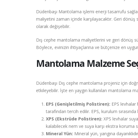
Düdenbaşı Mantolama işlemi enerji tasarrufu sağlad
maliyetini zaman içinde karşılayacaktır. Geri dönüş sü
olarak değişebilir.
Dış cephe mantolama maliyetlerini ve geri dönüş sü
Böylece, evinizin ihtiyaçlarına ve bütçenize en uyg
Mantolama Malzeme Seçen
Düdenbaşı Dış cephe mantolama projeniz için doğru
etkileyebilir. İşte en yaygın kullanılan mantolama m
EPS (Genişletilmiş Polistiren):
EPS levhalar ha
tarafından tercih edilir. EPS, kurulum sırasında ko
XPS (Ekstrüde Polistiren):
XPS levhalar suya
kalabilecek nem ve suya karşı ekstra koruma s
Mineral Yün:
Mineral yün, yangına dayanıklıdır 