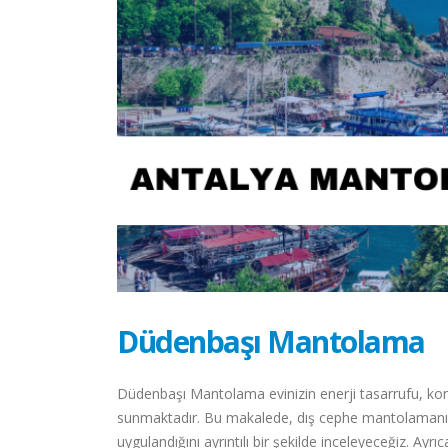
Düdenbaşı Mantolama
Düdenbaşı Mantolama evinizin enerji tasarrufu, ko
sunmaktadır. Bu makalede, dış cephe mantolamanın 
uygulandığını ayrıntılı bir şekilde inceleyeceğiz. Ayr