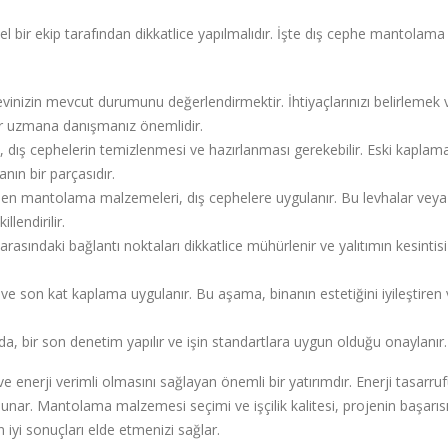
bir ekip tarafından dikkatlice yapılmalıdır. İşte dış cephe mantolama
evinizin mevcut durumunu değerlendirmektir. İhtiyaçlarınızı belirlemek 
r uzmana danışmanız önemlidir.
ış cephelerin temizlenmesi ve hazırlanması gerekebilir. Eski kaplama
nın bir parçasıdır.
len mantolama malzemeleri, dış cephelere uygulanır. Bu levhalar veya
llendirilir.
sındaki bağlantı noktaları dikkatlice mühürlenir ve yalıtımın kesintisi
ve son kat kaplama uygulanır. Bu aşama, binanın estetiğini iyileştiren 
, bir son denetim yapılır ve işin standartlara uygun olduğu onaylanır.
enerji verimli olmasını sağlayan önemli bir yatırımdır. Enerji tasarruf
unar. Mantolama malzemesi seçimi ve işçilik kalitesi, projenin başarısı
 iyi sonuçları elde etmenizi sağlar.