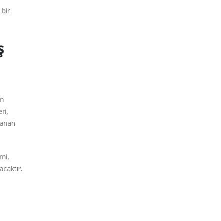
 bir
ş
en
ri,
lanan
mi,
acaktır.