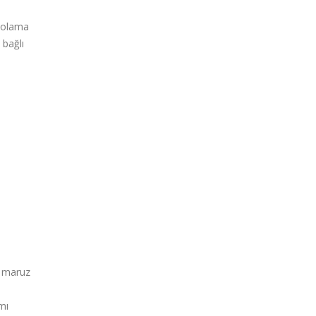
ntolama
 bağlı
.
e maruz
mı