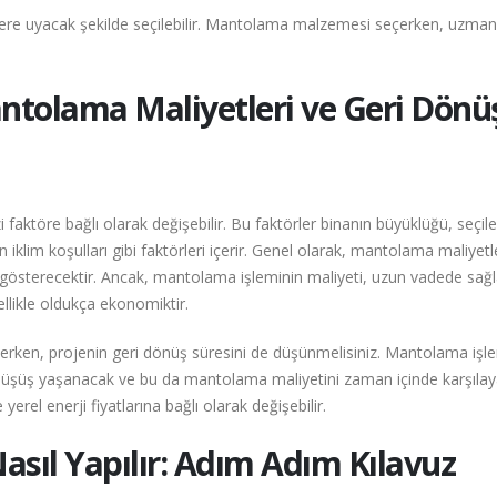
çelere uyacak şekilde seçilebilir. Mantolama malzemesi seçerken, uzman
ntolama Maliyetleri ve Geri Dönü
faktöre bağlı olarak değişebilir. Bu faktörler binanın büyüklüğü, seçil
iklim koşulları gibi faktörleri içerir. Genel olarak, mantolama maliyetle
ik gösterecektir. Ancak, mantolama işleminin maliyeti, uzun vadede sağ
nellikle oldukça ekonomiktir.
erken, projenin geri dönüş süresini de düşünmelisiniz. Mantolama işle
da düşüş yaşanacak ve bu da mantolama maliyetini zaman içinde karşılay
yerel enerji fiyatlarına bağlı olarak değişebilir.
sıl Yapılır: Adım Adım Kılavuz