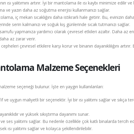
sı yalıtımını artırır. İyi bir mantolama ile ısı kaybı minimize edilir ve
sıtma ve yazın daha az soğutma enerjisi kullanmanızı sağlar.
ma, iç mekan sıcaklığını daha istikrarlı hale getirir. Bu, evinizin dah
erinde serin kalmanızı ve soğuk kış günlerinde sıcak tutmanızı sağlar.
rrufu yapmanıza yardımcı olarak çevresel etkileri azaltır. Daha az en
daha az zarar verir.
heleri çevresel etkilere karşı korur ve binanın dayanıklılığını artırır. 
ntolama Malzeme Seçenekleri
lzeme seçeneği bulunur. İşte en yaygın kullanılanları:
if ve uygun maliyetli bir seçenektir. İyi bir ısı yalıtımı sağlar ve sıkça ter
dayanıklıdır ve yüksek sıkıştırma dayanımı sunar.
ve ses yalıtımı sağlar. Bu nedenle özellikle çok katlı binalarda tercih edi
ek ısı yalıtımı sağlar ve kolayca şekillendirilebilir.