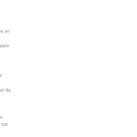
ve en
ların
z
ve dış
u,
 için