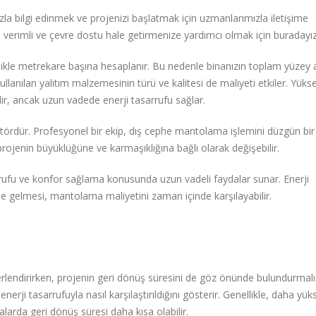
 bilgi edinmek ve projenizi başlatmak için uzmanlarımızla iletişime
 verimli ve çevre dostu hale getirmenize yardımcı olmak için buradayız
kle metrekare başına hesaplanır. Bu nedenle binanızın toplam yüzey a
kullanılan yalıtım malzemesinin türü ve kalitesi de maliyeti etkiler. Yüks
idir, ancak uzun vadede enerji tasarrufu sağlar.
faktördür. Profesyonel bir ekip, dış cephe mantolama işlemini düzgün bir
ojenin büyüklüğüne ve karmaşıklığına bağlı olarak değişebilir.
rrufu ve konfor sağlama konusunda uzun vadeli faydalar sunar. Enerji
le gelmesi, mantolama maliyetini zaman içinde karşılayabilir.
endirirken, projenin geri dönüş süresini de göz önünde bulundurmalıs
rji tasarrufuyla nasıl karşılaştırıldığını gösterir. Genellikle, daha yük
larda geri dönüş süresi daha kısa olabilir.