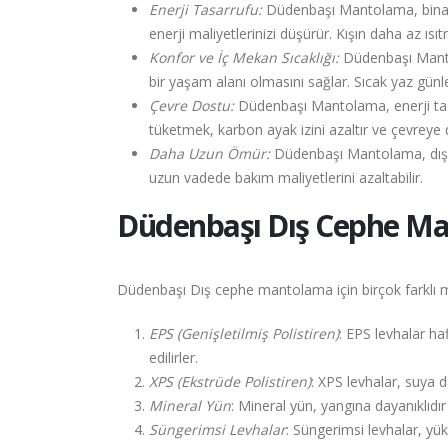
Enerji Tasarrufu:
Düdenbaşı Mantolama, binanın ı
enerji maliyetlerinizi düşürür. Kışın daha az ı
Konfor ve İç Mekan Sıcaklığı:
Düdenbaşı Mantola
bir yaşam alanı olmasını sağlar. Sıcak yaz günl
Çevre Dostu:
Düdenbaşı Mantolama, enerji tasa
tüketmek, karbon ayak izini azaltır ve çevreye 
Daha Uzun Ömür:
Düdenbaşı Mantolama, dış cep
uzun vadede bakım maliyetlerini azaltabilir.
Düdenbaşı
Dış Cephe Ma
Düdenbaşı Dış cephe mantolama için birçok farklı ma
EPS (Genişletilmiş Polistiren)
: EPS levhalar haf
edilirler.
XPS (Ekstrüde Polistiren)
: XPS levhalar, suya 
Mineral Yün
: Mineral yün, yangına dayanıklıdır 
Süngerimsi Levhalar
: Süngerimsi levhalar, yüks