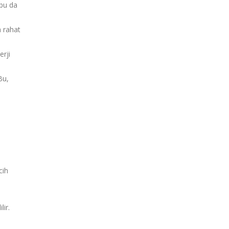
 bu da
a rahat
erji
Bu,
cih
lir.