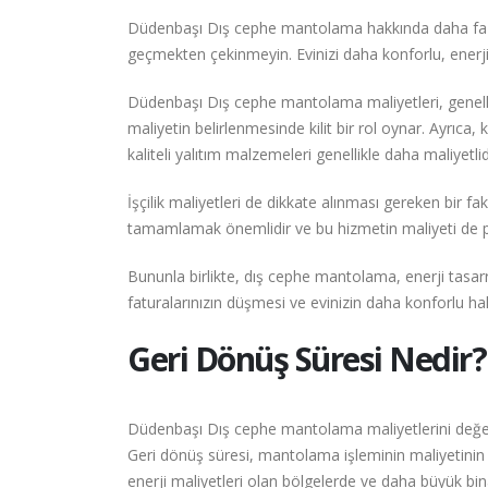
Düdenbaşı Dış cephe mantolama hakkında daha fazla
geçmekten çekinmeyin. Evinizi daha konforlu, enerji
Düdenbaşı Dış cephe mantolama maliyetleri, genelli
maliyetin belirlenmesinde kilit bir rol oynar. Ayrıca, 
kaliteli yalıtım malzemeleri genellikle daha maliyetl
İşçilik maliyetleri de dikkate alınması gereken bir 
tamamlamak önemlidir ve bu hizmetin maliyeti de pr
Bununla birlikte, dış cephe mantolama, enerji tasa
faturalarınızın düşmesi ve evinizin daha konforlu ha
Geri Dönüş Süresi Nedir?
Düdenbaşı Dış cephe mantolama maliyetlerini değerl
Geri dönüş süresi, mantolama işleminin maliyetinin ene
enerji maliyetleri olan bölgelerde ve daha büyük bina