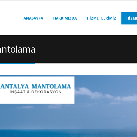
ANASAYFA
HAKKIMIZDA
HIZMETLERIMIZ
HIZM
antolama