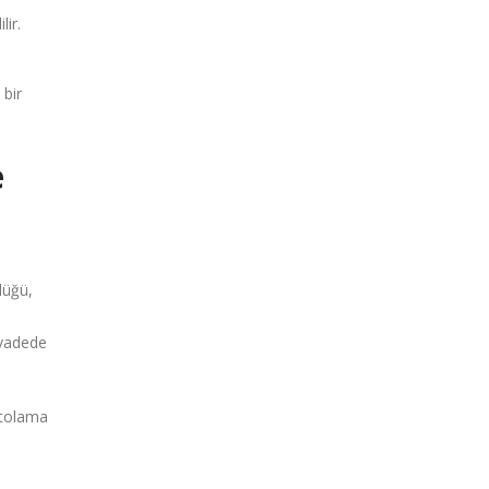
lir.
 bir
e
lüğü,
 vadede
ntolama