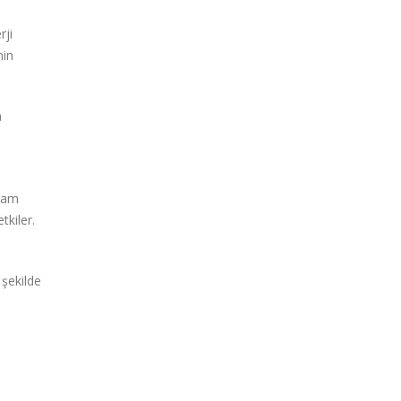
rji
nin
a
plam
tkiler.
 şekilde