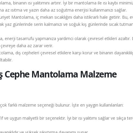
 binanın ısı yalıtımını artırır. İyi bir mantolama ile ısı kaybı minimiz
daha az ısıtma ve yazın daha az soğutma enerjisi kullanmanızı sağlar.
et Mantolama, iç mekan sıcaklığını daha istikrarlı hale getirir. Bu, ev
ak yaz günlerinde serin kalmanızı ve soğuk kış günlerinde sıcak tutman
nerji tasarrufu yapmanıza yardımcı olarak çevresel etkileri azaltır.
 çevreye daha az zarar verir.
ma, dış cepheleri çevresel etkilere karşı korur ve binanın dayanıklılı
tabilir.
ş Cephe Mantolama Malzeme
k farklı malzeme seçeneği bulunur. İşte en yaygın kullanılanları:
if ve uygun maliyetli bir seçenektir. İyi bir ısı yalıtımı sağlar ve sıkça ter
dayanıklıdır ve yüksek sıkıştırma dayanımı sunar.