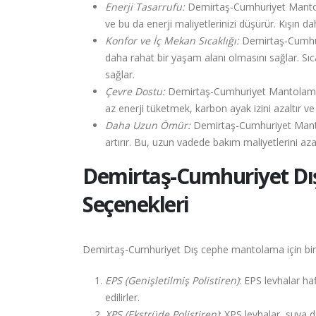
Enerji Tasarrufu:
Demirtaş-Cumhuriyet Mantolama,
ve bu da enerji maliyetlerinizi düşürür. Kışın 
Konfor ve İç Mekan Sıcaklığı:
Demirtaş-Cumhuriy
daha rahat bir yaşam alanı olmasını sağlar. Sıc
sağlar.
Çevre Dostu:
Demirtaş-Cumhuriyet Mantolama, e
az enerji tüketmek, karbon ayak izini azaltır ve
Daha Uzun Ömür:
Demirtaş-Cumhuriyet Mantola
artırır. Bu, uzun vadede bakım maliyetlerini azal
Demirtaş-Cumhuriyet
Dı
Seçenekleri
Demirtaş-Cumhuriyet Dış cephe mantolama için birço
EPS (Genişletilmiş Polistiren)
: EPS levhalar haf
edilirler.
XPS (Ekstrüde Polistiren)
: XPS levhalar, suya 