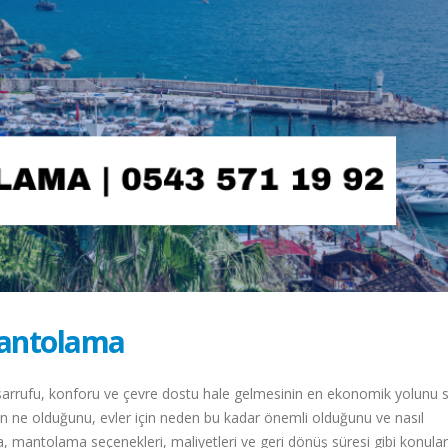
antolama
arrufu, konforu ve çevre dostu hale gelmesinin en ekonomik yolunu s
ne olduğunu, evler için neden bu kadar önemli olduğunu ve nasıl
ıca, mantolama seçenekleri, maliyetleri ve geri dönüş süresi gibi konular