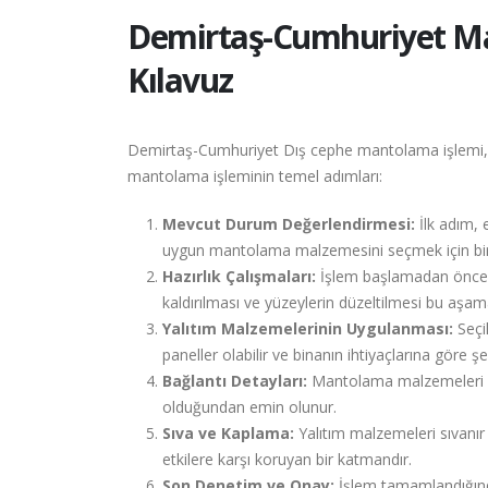
Demirtaş-Cumhuriyet
Ma
Kılavuz
Demirtaş-Cumhuriyet Dış cephe mantolama işlemi, pro
mantolama işleminin temel adımları:
Mevcut Durum Değerlendirmesi:
İlk adım, 
uygun mantolama malzemesini seçmek için bi
Hazırlık Çalışmaları:
İşlem başlamadan önce, d
kaldırılması ve yüzeylerin düzeltilmesi bu aşama
Yalıtım Malzemelerinin Uygulanması:
Seçi
paneller olabilir ve binanın ihtiyaçlarına göre şeki
Bağlantı Detayları:
Mantolama malzemeleri ara
olduğundan emin olunur.
Sıva ve Kaplama:
Yalıtım malzemeleri sıvanır 
etkilere karşı koruyan bir katmandır.
Son Denetim ve Onay:
İşlem tamamlandığında