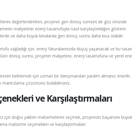
rini değerlendirirken, projenin geri dönüş süresini de göz önünde
nin maliyetinin enerji tasarrufuyla nasıl karşılaştırıldığını gösterir.
elerde ve daha büyük binalarda geri dönüş süresi daha kısa olabilir.
fu sağladığı için, enerji faturalarınızda düşüş yaşanacak ve bu tasarr
eri dönüş süresi, projenin maliyetine, enerji tasarrufuna ve yerel ener
resini belirlemek için uzman bir danışmandan yardım almanız önerilir.
un mantolama çözümünü bulabilirsiniz.
ekleri ve Karşılaştırmaları
için doğru yalıtım malzemelerini seçmek, projenizin başarısını büyü
olama malzeme seçenekleri ve karşılaştırmaları: