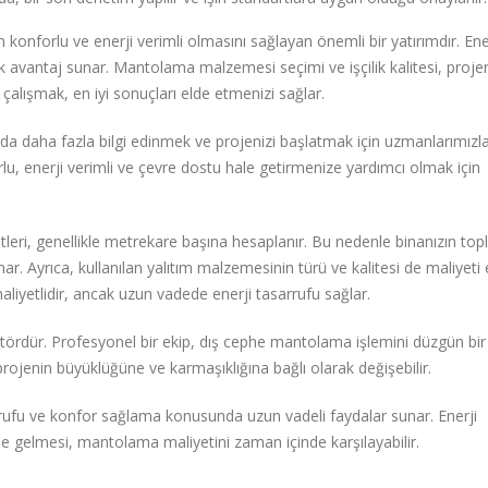
nforlu ve enerji verimli olmasını sağlayan önemli bir yatırımdır. Ene
ok avantaj sunar. Mantolama malzemesi seçimi ve işçilik kalitesi, proje
e çalışmak, en iyi sonuçları elde etmenizi sağlar.
daha fazla bilgi edinmek ve projenizi başlatmak için uzmanlarımızl
lu, enerji verimli ve çevre dostu hale getirmenize yardımcı olmak için
ri, genellikle metrekare başına hesaplanır. Bu nedenle binanızın to
nar. Ayrıca, kullanılan yalıtım malzemesinin türü ve kalitesi de maliyeti e
aliyetlidir, ancak uzun vadede enerji tasarrufu sağlar.
faktördür. Profesyonel bir ekip, dış cephe mantolama işlemini düzgün bir
ojenin büyüklüğüne ve karmaşıklığına bağlı olarak değişebilir.
rrufu ve konfor sağlama konusunda uzun vadeli faydalar sunar. Enerji
le gelmesi, mantolama maliyetini zaman içinde karşılayabilir.