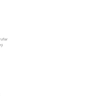
uflar
ji
k