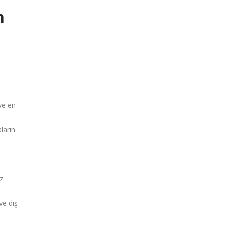
m
ve en
ların
z
ve dış