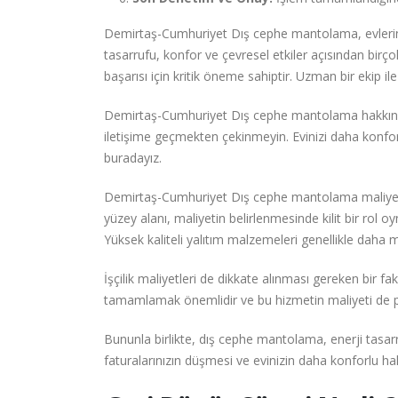
Demirtaş-Cumhuriyet Dış cephe mantolama, evlerin ko
tasarrufu, konfor ve çevresel etkiler açısından birç
başarısı için kritik öneme sahiptir. Uzman bir ekip il
Demirtaş-Cumhuriyet Dış cephe mantolama hakkında 
iletişime geçmekten çekinmeyin. Evinizi daha konfor
buradayız.
Demirtaş-Cumhuriyet Dış cephe mantolama maliyetle
yüzey alanı, maliyetin belirlenmesinde kilit bir rol oy
Yüksek kaliteli yalıtım malzemeleri genellikle daha m
İşçilik maliyetleri de dikkate alınması gereken bir 
tamamlamak önemlidir ve bu hizmetin maliyeti de pr
Bununla birlikte, dış cephe mantolama, enerji tasa
faturalarınızın düşmesi ve evinizin daha konforlu ha