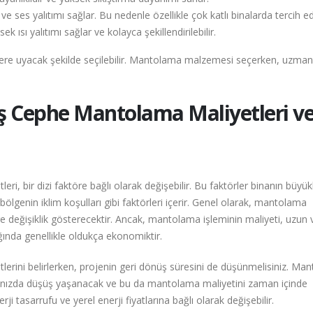
ve ses yalıtımı sağlar. Bu nedenle özellikle çok katlı binalarda tercih edi
ek ısı yalıtımı sağlar ve kolayca şekillendirilebilir.
çelere uyacak şekilde seçilebilir. Mantolama malzemesi seçerken, uzman
ş Cephe Mantolama Maliyetleri v
, bir dizi faktöre bağlı olarak değişebilir. Bu faktörler binanın büyük
ölgenin iklim koşulları gibi faktörleri içerir. Genel olarak, mantolama
öre değişiklik gösterecektir. Ancak, mantolama işleminin maliyeti, uzun
ığında genellikle oldukça ekonomiktir.
rini belirlerken, projenin geri dönüş süresini de düşünmelisiniz. Ma
ralarınızda düşüş yaşanacak ve bu da mantolama maliyetini zaman içinde
rji tasarrufu ve yerel enerji fiyatlarına bağlı olarak değişebilir.