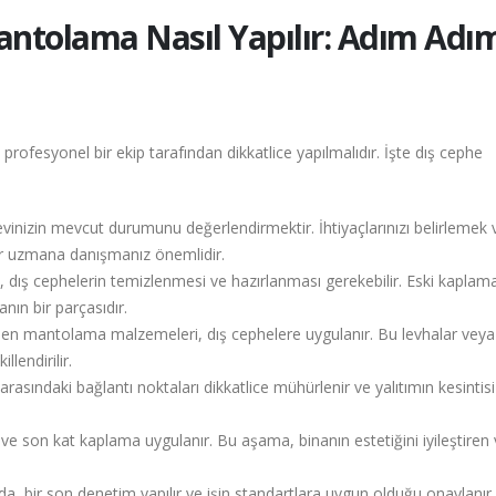
ntolama Nasıl Yapılır: Adım Adı
fesyonel bir ekip tarafından dikkatlice yapılmalıdır. İşte dış cephe
evinizin mevcut durumunu değerlendirmektir. İhtiyaçlarınızı belirlemek 
r uzmana danışmanız önemlidir.
ış cephelerin temizlenmesi ve hazırlanması gerekebilir. Eski kaplama
nın bir parçasıdır.
len mantolama malzemeleri, dış cephelere uygulanır. Bu levhalar veya
llendirilir.
sındaki bağlantı noktaları dikkatlice mühürlenir ve yalıtımın kesintisi
ve son kat kaplama uygulanır. Bu aşama, binanın estetiğini iyileştiren 
, bir son denetim yapılır ve işin standartlara uygun olduğu onaylanır.