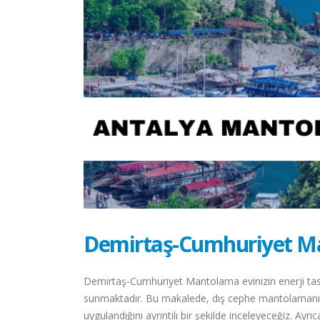
Demirtaş-Cumhuriyet M
Demirtaş-Cumhuriyet Mantolama evinizin enerji tas
sunmaktadır. Bu makalede, dış cephe mantolamanın 
uygulandığını ayrıntılı bir şekilde inceleyeceğiz. Ayr