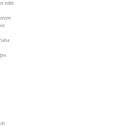
e edilir
inizin
ızı
 Daha
ğını
cih