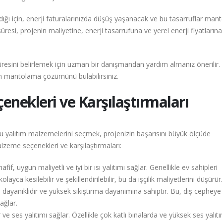
ğı için, enerji faturalarınızda düşüş yaşanacak ve bu tasarruflar ma
resi, projenin maliyetine, enerji tasarrufuna ve yerel enerji fiyatlarına
resini belirlemek için uzman bir danışmandan yardım almanız önerilir.
un mantolama çözümünü bulabilirsiniz.
ekleri ve Karşılaştırmaları
yalıtım malzemelerini seçmek, projenizin başarısını büyük ölçüde
alzeme seçenekleri ve karşılaştırmaları:
fif, uygun maliyetli ve iyi bir ısı yalıtımı sağlar. Genellikle ev sahipleri
layca kesilebilir ve şekillendirilebilir, bu da işçilik maliyetlerini düşürür
 dayanıklıdır ve yüksek sıkıştırma dayanımına sahiptir. Bu, dış cephey
ağlar.
ve ses yalıtımı sağlar. Özellikle çok katlı binalarda ve yüksek ses yalıtı