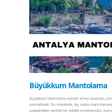
Büyükkum Mantolama
Büyükkum Mantolama evinizin enerji tasarrufu, kon
sunmaktadır. Bu makalede, dış cephe mantolamanın 
uygulandığını ayrıntılı bir şekilde inceleyeceğiz. Ayr