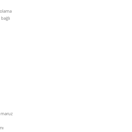
ntolama
 bağlı
.
e maruz
mı