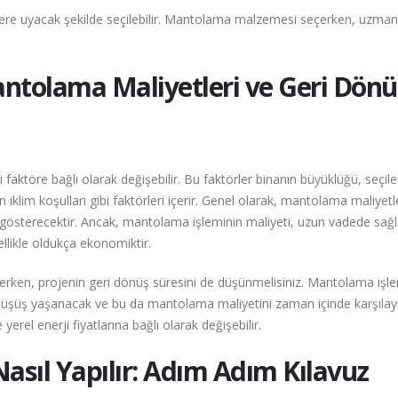
çelere uyacak şekilde seçilebilir. Mantolama malzemesi seçerken, uzman
ntolama Maliyetleri ve Geri Dönü
aktöre bağlı olarak değişebilir. Bu faktörler binanın büyüklüğü, seçil
iklim koşulları gibi faktörleri içerir. Genel olarak, mantolama maliyetle
ik gösterecektir. Ancak, mantolama işleminin maliyeti, uzun vadede sağ
nellikle oldukça ekonomiktir.
rken, projenin geri dönüş süresini de düşünmelisiniz. Mantolama işle
da düşüş yaşanacak ve bu da mantolama maliyetini zaman içinde karşılay
yerel enerji fiyatlarına bağlı olarak değişebilir.
sıl Yapılır: Adım Adım Kılavuz