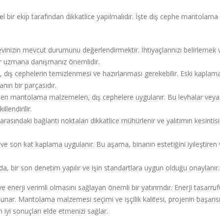
ir ekip tarafından dikkatlice yapılmalıdır. İşte dış cephe mantolama
evinizin mevcut durumunu değerlendirmektir. İhtiyaçlarınızı belirlemek 
r uzmana danışmanız önemlidir.
ış cephelerin temizlenmesi ve hazırlanması gerekebilir. Eski kaplama
nın bir parçasıdır.
len mantolama malzemeleri, dış cephelere uygulanır. Bu levhalar veya
llendirilir.
sındaki bağlantı noktaları dikkatlice mühürlenir ve yalıtımın kesintisi
ve son kat kaplama uygulanır. Bu aşama, binanın estetiğini iyileştiren 
, bir son denetim yapılır ve işin standartlara uygun olduğu onaylanır.
nerji verimli olmasını sağlayan önemli bir yatırımdır. Enerji tasarruf
unar. Mantolama malzemesi seçimi ve işçilik kalitesi, projenin başarısı
 iyi sonuçları elde etmenizi sağlar.