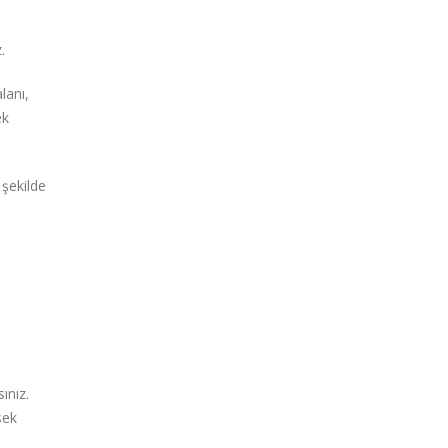
.
lanı,
ek
 şekilde
ınız.
sek