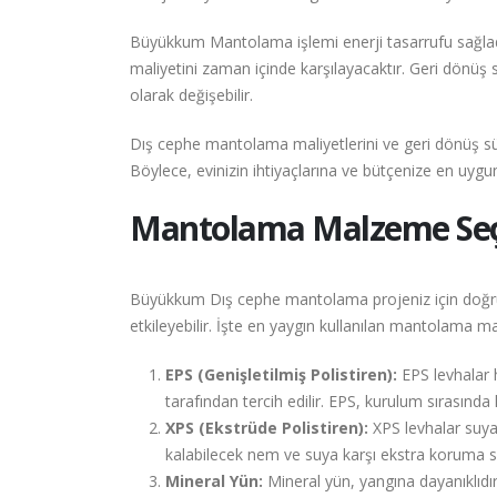
Büyükkum Mantolama işlemi enerji tasarrufu sağladı
maliyetini zaman içinde karşılayacaktır. Geri dönüş sü
olarak değişebilir.
Dış cephe mantolama maliyetlerini ve geri dönüş sü
Böylece, evinizin ihtiyaçlarına ve bütçenize en uyg
Mantolama Malzeme Seçen
Büyükkum Dış cephe mantolama projeniz için doğru 
etkileyebilir. İşte en yaygın kullanılan mantolama m
EPS (Genişletilmiş Polistiren):
EPS levhalar ha
tarafından tercih edilir. EPS, kurulum sırasında ko
XPS (Ekstrüde Polistiren):
XPS levhalar suya
kalabilecek nem ve suya karşı ekstra koruma s
Mineral Yün:
Mineral yün, yangına dayanıklıdır 