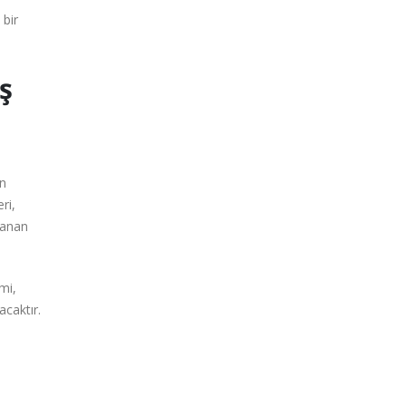
 bir
ş
en
ri,
lanan
mi,
acaktır.