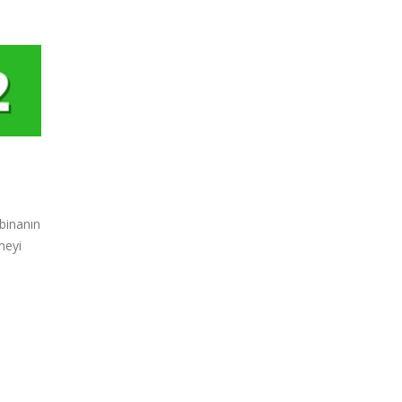
binanın
meyi