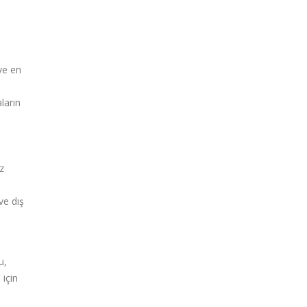
ve en
ların
z
ve dış
u,
 için