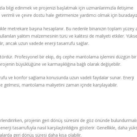
bilgi edinmek ve projenizi başlatmak için uzmanlarımızla iletişime
 verimli ve çevre dostu hale getirmenize yardımcı olmak için buradayız
kle metrekare başına hesaplanır. Bu nedenle binanızın toplam yüzey a
kullanılan yalıtım malzemesinin türü ve kalitesi de maliyeti etkiler. Yüks
idir, ancak uzun vadede enerji tasarrufu sağlar.
faktördür. Profesyonel bir ekip, dış cephe mantolama işlemini düzgün bir
ojenin büyüklüğüne ve karmaşıklığına bağlı olarak değişebilir.
rrufu ve konfor sağlama konusunda uzun vadeli faydalar sunar. Enerji
le gelmesi, mantolama maliyetini zaman içinde karşılayabilir.
endirirken, projenin geri dönüş süresini de göz önünde bulundurmalıs
rji tasarrufuyla nasıl karşılaştırıldığını gösterir. Genellikle, daha yük
larda geri dönüş süresi daha kısa olabilir.