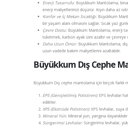
Enerji Tasarrufu:
Büyükkum Mantolama, binanın ıs
enerji maliyetlerinizi düşürür. Kışın daha az ı
Konfor ve İç Mekan Sıcaklığı:
Büyükkum Mantolam
bir yaşam alanı olmasını sağlar. Sıcak yaz günl
Çevre Dostu:
Büyükkum Mantolama, enerji tasar
tüketmek, karbon ayak izini azaltır ve çevreye 
Daha Uzun Ömür:
Büyükkum Mantolama, dış ceph
uzun vadede bakım maliyetlerini azaltabilir.
Büyükkum
Dış Cephe M
Büyükkum Dış cephe mantolama için birçok farklı ma
EPS (Genişletilmiş Polistiren)
: EPS levhalar haf
edilirler.
XPS (Ekstrüde Polistiren)
: XPS levhalar, suya 
Mineral Yün
: Mineral yün, yangına dayanıklıdır 
Süngerimsi Levhalar
: Süngerimsi levhalar, yüks