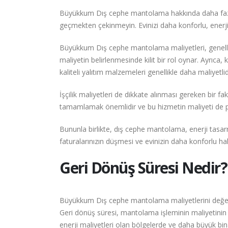
Büyükkum Dış cephe mantolama hakkında daha fazla 
geçmekten çekinmeyin. Evinizi daha konforlu, enerji
Büyükkum Dış cephe mantolama maliyetleri, genelli
maliyetin belirlenmesinde kilit bir rol oynar. Ayrıca, 
kaliteli yalıtım malzemeleri genellikle daha maliyetl
İşçilik maliyetleri de dikkate alınması gereken bir 
tamamlamak önemlidir ve bu hizmetin maliyeti de pr
Bununla birlikte, dış cephe mantolama, enerji tasa
faturalarınızın düşmesi ve evinizin daha konforlu ha
Geri Dönüş Süresi Nedir?
Büyükkum Dış cephe mantolama maliyetlerini değerl
Geri dönüş süresi, mantolama işleminin maliyetinin ene
enerji maliyetleri olan bölgelerde ve daha büyük bina