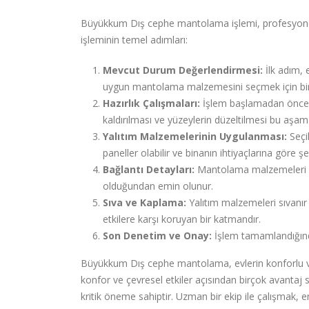
Büyükkum Dış cephe mantolama işlemi, profesyonel b
işleminin temel adımları:
Mevcut Durum Değerlendirmesi:
İlk adım, 
uygun mantolama malzemesini seçmek için bi
Hazırlık Çalışmaları:
İşlem başlamadan önce, d
kaldırılması ve yüzeylerin düzeltilmesi bu aşama
Yalıtım Malzemelerinin Uygulanması:
Seçi
paneller olabilir ve binanın ihtiyaçlarına göre şeki
Bağlantı Detayları:
Mantolama malzemeleri ara
olduğundan emin olunur.
Sıva ve Kaplama:
Yalıtım malzemeleri sıvanır 
etkilere karşı koruyan bir katmandır.
Son Denetim ve Onay:
İşlem tamamlandığında
Büyükkum Dış cephe mantolama, evlerin konforlu ve e
konfor ve çevresel etkiler açısından birçok avantaj s
kritik öneme sahiptir. Uzman bir ekip ile çalışmak, en