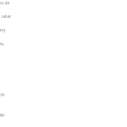
 bu da
a rahat
rji
Bu,
cih
lir.