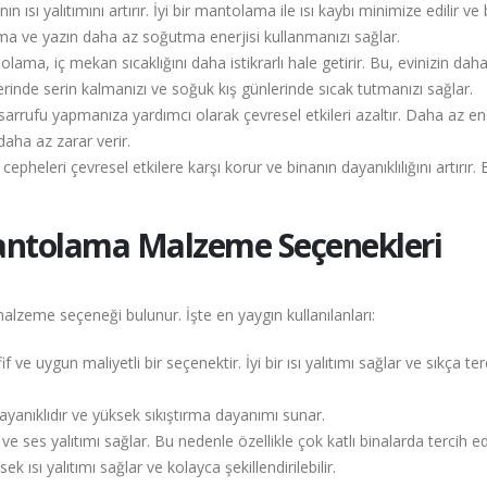
ı yalıtımını artırır. İyi bir mantolama ile ısı kaybı minimize edilir ve
sıtma ve yazın daha az soğutma enerjisi kullanmanızı sağlar.
a, iç mekan sıcaklığını daha istikrarlı hale getirir. Bu, evinizin dah
erinde serin kalmanızı ve soğuk kış günlerinde sıcak tutmanızı sağlar.
rufu yapmanıza yardımcı olarak çevresel etkileri azaltır. Daha az ene
daha az zarar verir.
eleri çevresel etkilere karşı korur ve binanın dayanıklılığını artırır. 
antolama Malzeme Seçenekleri
lzeme seçeneği bulunur. İşte en yaygın kullanılanları:
if ve uygun maliyetli bir seçenektir. İyi bir ısı yalıtımı sağlar ve sıkça ter
dayanıklıdır ve yüksek sıkıştırma dayanımı sunar.
ve ses yalıtımı sağlar. Bu nedenle özellikle çok katlı binalarda tercih edi
ek ısı yalıtımı sağlar ve kolayca şekillendirilebilir.