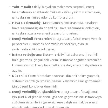
Yalıtım Kalitesi:
İyi bir yalıtım malzemesi seçmek, enerji
tasarrufunun anahtarıdır. Yüksek kaliteli yalıtım malzemeleri,
ısı kaybını minimize eder ve konforu artırır.
Hava Sızdırmazlığı:
Mantolama işlemi sırasında, binaların
hava sızdırmazlığı da önemlidir. Hava sızdırmazlık önlemleri,
ısı kaybını azaltır ve enerji tasarrufunu artırır.
Enerji Verimli Pencereler:
Enerji tasarrufu için enerji verimli
pencereler kullanmak önemlidir. Pencereler, evin ısı
yalıtımında kritik bir rol oynar.
Isıtma ve Soğutma Sistemleri:
Evinizi daha enerji verimli
hale getirmek için yüksek verimli ısıtma ve soğutma sistemleri
kullanmalısınız. Enerji tasarruflu cihazlar, enerji maliyetlerinizi
azaltır.
Düzenli Bakım:
Mantolama sonrası düzenli bakım yapmak,
sistemin verimli çalışmasını sağlar. Yalıtımın hasar görmemesi
için düzenli kontroller önemlidir.
Enerji Verimliliği Alışkanlıkları:
Enerji tasarrufu sağlamak
için günlük alışkanlıklarınızı gözden geçirmelisiniz. Isıtma veya
soğutma sistemlerini gereksiz yere çalıştırmamak ve enerji
verimli aydınlatma kullanmak önemlidir.