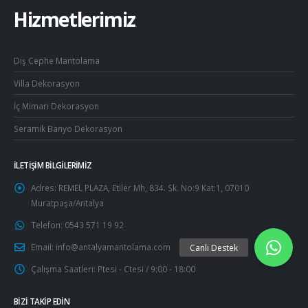
Hizmetlerimiz
Dış Cephe Mantolama
Villa Dekorasyon
İç Mimari Dekorasyon
Seramik Banyo Dekorasyon
İLETIŞIM BILGILERIMIZ
Adres:
REMEL PLAZA, Etiler Mh, 834. Sk. No:9 Kat:1, 07010
Muratpaşa/Antalya
Telefon:
0543 571 19 92
Email:
info@antalyamantolama.com
Çalışma Saatleri:
Ptesi - Ctesi / 9:00 - 18:00
BIZI TAKIP EDIN