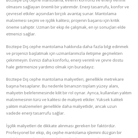
Boztepe Dış cephe mantolama, evlerin konforlu ve enerji verimli
olmasını sağlayan önemli bir yatırımdır. Enerji tasarrufu, konfor ve
çevresel etkiler açısından birçok avantaj sunar. Mantolama
malzemesi seçimi ve işçilik kalitesi, projenin başarısı için kritik
öneme sahiptir. Uzman bir ekip ile çalışmak, en iyi sonuçları elde
etmenizi sağlar.
Boztepe Dış cephe mantolama hakkında daha fazla bilgi edinmek
ve projenizi başlatmak için uzmanlarımızla iletişime geçmekten
çekinmeyin. Evinizi daha konforlu, enerji verimli ve çevre dostu
hale getirmenize yardımcı olmak için buradayız.
Boztepe Dış cephe mantolama maliyetleri, genellikle metrekare
başına hesaplanır. Bu nedenle binanızın toplam yüzey alanı,
maliyetin belirlenmesinde kilit bir rol oynar. Ayrıca, kullanılan yalıtım
malzemesinin türü ve kalitesi de maliyeti etkiler. Yüksek kaliteli
yalıtım malzemeleri genellikle daha maliyetlidir, ancak uzun
vadede enerji tasarrufu sağlar.
İşçilik maliyetleri de dikkate alınması gereken bir faktördür.
Profesyonel bir ekip, dış cephe mantolama işlemini düzgün bir