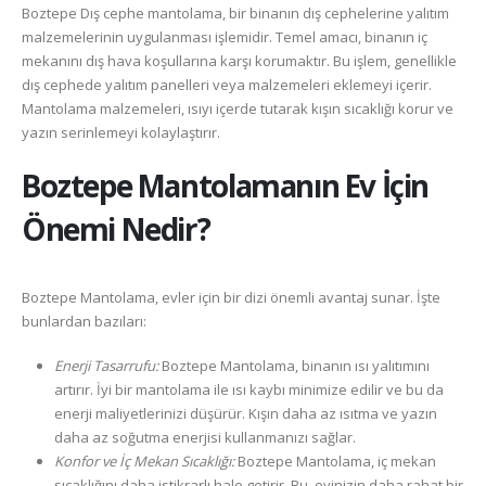
Boztepe Dış cephe mantolama, bir binanın dış cephelerine yalıtım
malzemelerinin uygulanması işlemidir. Temel amacı, binanın iç
mekanını dış hava koşullarına karşı korumaktır. Bu işlem, genellikle
dış cephede yalıtım panelleri veya malzemeleri eklemeyi içerir.
Mantolama malzemeleri, ısıyı içerde tutarak kışın sıcaklığı korur ve
yazın serinlemeyi kolaylaştırır.
Boztepe
Mantolamanın Ev İçin
Önemi Nedir?
Boztepe Mantolama, evler için bir dizi önemli avantaj sunar. İşte
bunlardan bazıları:
Enerji Tasarrufu:
Boztepe Mantolama, binanın ısı yalıtımını
artırır. İyi bir mantolama ile ısı kaybı minimize edilir ve bu da
enerji maliyetlerinizi düşürür. Kışın daha az ısıtma ve yazın
daha az soğutma enerjisi kullanmanızı sağlar.
Konfor ve İç Mekan Sıcaklığı:
Boztepe Mantolama, iç mekan
sıcaklığını daha istikrarlı hale getirir. Bu, evinizin daha rahat bir