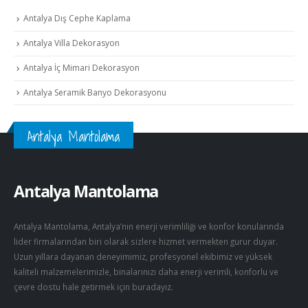
Antalya Dış Cephe Kaplama
Antalya Villa Dekorasyon
Antalya İç Mimari Dekorasyon
Antalya Seramik Banyo Dekorasyonu
Antalya Mantolama
Antalya Mantolama
Antalya Mantolama, Antalya’nın enerji verimliliği ve konfor konularında
lider firmalarından biri olarak sizlere hizmet vermekten gurur duyar.
Uzun yıllara dayanan deneyimimiz, profesyonel ekibimiz ve yüksek
kaliteli malzemelerimizle, binalarınızı daha enerji verimli, konforlu ve
çevre dostu hale getirmek için buradayız.