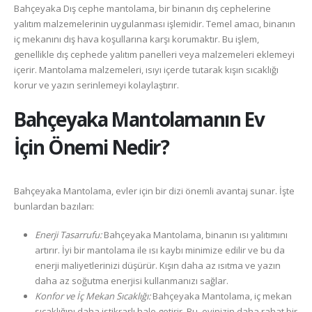
Bahçeyaka Dış cephe mantolama, bir binanın dış cephelerine
yalıtım malzemelerinin uygulanması işlemidir. Temel amacı, binanın
iç mekanını dış hava koşullarına karşı korumaktır. Bu işlem,
genellikle dış cephede yalıtım panelleri veya malzemeleri eklemeyi
içerir. Mantolama malzemeleri, ısıyı içerde tutarak kışın sıcaklığı
korur ve yazın serinlemeyi kolaylaştırır.
Bahçeyaka
Mantolamanın Ev
İçin Önemi Nedir?
Bahçeyaka Mantolama, evler için bir dizi önemli avantaj sunar. İşte
bunlardan bazıları:
Enerji Tasarrufu:
Bahçeyaka Mantolama, binanın ısı yalıtımını
artırır. İyi bir mantolama ile ısı kaybı minimize edilir ve bu da
enerji maliyetlerinizi düşürür. Kışın daha az ısıtma ve yazın
daha az soğutma enerjisi kullanmanızı sağlar.
Konfor ve İç Mekan Sıcaklığı:
Bahçeyaka Mantolama, iç mekan
sıcaklığını daha istikrarlı hale getirir. Bu, evinizin daha rahat bir