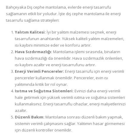
Bahçeyaka Dış cephe mantolama, evlerde enerji tasarrufu
sağlamanın etkili bir yoludur. İşte dış cephe mantolama ile enerji
tasarrufu sağlama stratejileri:
Yalıtım Kalitesi:
İyi bir yalıtım malzemesi seçmek, enerji
tasarrufunun anahtarıdır. Yüksek kaliteli yalıtım malzemeleri,
ısı kaybını minimize eder ve konforu artırır.
Hava Sızdırmazlığı:
Mantolama işlemi sırasında, binaların
hava sızdırmazlığı da önemlidir. Hava sızdırmazlık önlemleri,
ısı kaybını azaltır ve enerji tasarrufunu artırır.
Enerji Verimli Pencereler:
Enerji tasarrufu için enerji verimli
pencereler kullanmak önemlidir. Pencereler, evin ısı
yalıtımında kritik bir rol oynar.
Isıtma ve Soğutma Sistemleri:
Evinizi daha enerji verimli
hale getirmek için yüksek verimli ısıtma ve soğutma sistemleri
kullanmalısınız. Enerji tasarruflu cihazlar, enerji maliyetlerinizi
azaltır.
Düzenli Bakım:
Mantolama sonrası düzenli bakım yapmak,
sistemin verimli çalışmasını sağlar. Yalıtımın hasar görmemesi
için düzenli kontroller önemlidir.