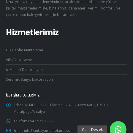
Uzun yıllara dayanan deneyimimiz, profesyonel ekibimiz ve yüksek
kaliteli malzemelerimizle, binalarınızı daha enerji verimli, konforlu ve
çevre dostu hale getirmek için buradayız.
Hizmetlerimiz
Dış Cephe Mantolama
Villa Dekorasyon
İç Mimari Dekorasyon
Seramik Banyo Dekorasyon
İLETIŞIM BILGILERIMIZ
Adres:
REMEL PLAZA, Etiler Mh, 834. Sk. No:9 Kat:1, 07010
Muratpaşa/Antalya
Telefon:
0543 571 19 92
Email:
info@antalyamantolama.com