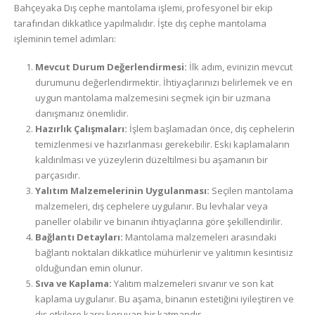
Bahçeyaka Dış cephe mantolama işlemi, profesyonel bir ekip
tarafından dikkatlice yapılmalıdır. İşte dış cephe mantolama
işleminin temel adımları:
Mevcut Durum Değerlendirmesi:
İlk adım, evinizin mevcut
durumunu değerlendirmektir. İhtiyaçlarınızı belirlemek ve en
uygun mantolama malzemesini seçmek için bir uzmana
danışmanız önemlidir.
Hazırlık Çalışmaları:
İşlem başlamadan önce, dış cephelerin
temizlenmesi ve hazırlanması gerekebilir. Eski kaplamaların
kaldırılması ve yüzeylerin düzeltilmesi bu aşamanın bir
parçasıdır.
Yalıtım Malzemelerinin Uygulanması:
Seçilen mantolama
malzemeleri, dış cephelere uygulanır. Bu levhalar veya
paneller olabilir ve binanın ihtiyaçlarına göre şekillendirilir.
Bağlantı Detayları:
Mantolama malzemeleri arasındaki
bağlantı noktaları dikkatlice mühürlenir ve yalıtımın kesintisiz
olduğundan emin olunur.
Sıva ve Kaplama:
Yalıtım malzemeleri sıvanır ve son kat
kaplama uygulanır. Bu aşama, binanın estetiğini iyileştiren ve
dış etkilere karşı koruyan bir katmandır.