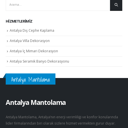
HIZMETLERIMIZ
Antalya Dış Cephe Kaplama
Antalya Villa Dekorasyon
Antalya İç Mimari Dekorasyon
Antalya Seramik Banyo Dekorasyonu
Antalya Mantolama
Antalya Mantolama
Antalya Mantolama, Antalya’nın enerji verimliliği ve konfor konularında
lider firmalarından biri olarak sizlere hizmet vermekten gurur duyar.