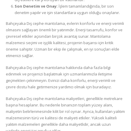
Son Denetim ve Onay:
İşlem tamamlandığında, bir son
denetim yapılır ve işin standartlara uygun olduğu onaylanır.
Bahçeyaka Dış cephe mantolama, evlerin konforlu ve enerji verimli
olmasını sağlayan önemli bir yatırımdır. Enerji tasarrufu, konfor ve
çevresel etkiler açısından birçok avantaj sunar. Mantolama
malzemesi seçimi ve işçilik kalitesi, projenin başarısı için kritik
öneme sahiptir. Uzman bir ekip ile çalışmak, en iyi sonuçları elde
etmenizi sağlar.
Bahçeyaka Dış cephe mantolama hakkında daha fazla bilgi
edinmek ve projenizi başlatmak için uzmanlarımızla iletişime
geçmekten çekinmeyin. Evinizi daha konforlu, enerji verimli ve
çevre dostu hale getirmenize yardımcı olmak için buradayız.
Bahçeyaka Dış cephe mantolama maliyetleri, genellikle metrekare
başına hesaplanır. Bu nedenle binanızın toplam yüzey alanı,
maliyetin belirlenmesinde kilit bir rol oynar. Ayrıca, kullanılan yalıtım
malzemesinin türü ve kalitesi de maliyeti etkiler. Yüksek kaliteli
yalıtım malzemeleri genellikle daha maliyetlidir, ancak uzun
vadede enerji tasarrufu sağlar.