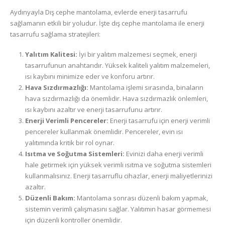
Aydınyayla Dış cephe mantolama, evlerde enerji tasarrufu
sağlamanın etkili bir yoludur. İşte dış cephe mantolama ile enerji
tasarrufu sağlama stratejileri:
Yalıtım Kalitesi:
İyi bir yalıtım malzemesi seçmek, enerji
tasarrufunun anahtarıdır. Yüksek kaliteli yalıtım malzemeleri,
ısı kaybını minimize eder ve konforu artırır.
Hava Sızdırmazlığı:
Mantolama işlemi sırasında, binaların
hava sızdırmazlığı da önemlidir. Hava sızdırmazlık önlemleri,
ısı kaybını azaltır ve enerji tasarrufunu artırır.
Enerji Verimli Pencereler:
Enerji tasarrufu için enerji verimli
pencereler kullanmak önemlidir. Pencereler, evin ısı
yalıtımında kritik bir rol oynar.
Isıtma ve Soğutma Sistemleri:
Evinizi daha enerji verimli
hale getirmek için yüksek verimli ısıtma ve soğutma sistemleri
kullanmalısınız. Enerji tasarruflu cihazlar, enerji maliyetlerinizi
azaltır.
Düzenli Bakım:
Mantolama sonrası düzenli bakım yapmak,
sistemin verimli çalışmasını sağlar. Yalıtımın hasar görmemesi
için düzenli kontroller önemlidir.