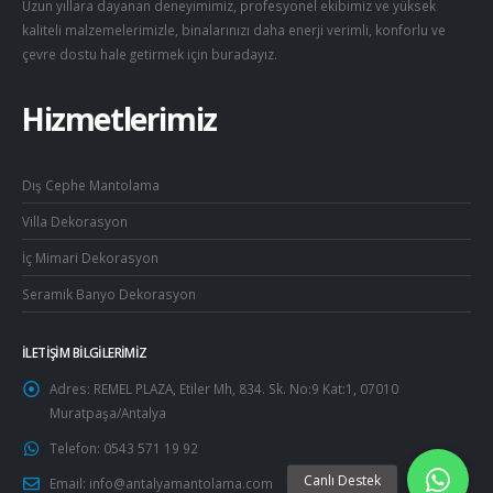
Uzun yıllara dayanan deneyimimiz, profesyonel ekibimiz ve yüksek
kaliteli malzemelerimizle, binalarınızı daha enerji verimli, konforlu ve
çevre dostu hale getirmek için buradayız.
Hizmetlerimiz
Dış Cephe Mantolama
Villa Dekorasyon
İç Mimari Dekorasyon
Seramik Banyo Dekorasyon
İLETIŞIM BILGILERIMIZ
Adres:
REMEL PLAZA, Etiler Mh, 834. Sk. No:9 Kat:1, 07010
Muratpaşa/Antalya
Telefon:
0543 571 19 92
Email:
info@antalyamantolama.com