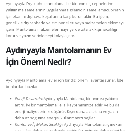
Aydınyayla Dış cephe mantolama, bir binanın dış cephelerine
yalıtım malzemelerinin uygulanması işlemidir. Temel amacı, binanın
iç mekanını dış hava koşullarına karşı korumaktır. Bu işlem,
genellikle dış cephede yalıtım panelleri veya malzemeleri eklemeyi
içerir. Mantolama malzemeleri, ısıyı içerde tutarak kışın sıcaklığı
korur ve yazın serinlemeyi kolaylaştırır.
Aydınyayla
Mantolamanın Ev
İçin Önemi Nedir?
Aydınyayla Mantolama, evler için bir dizi önemli avantaj sunar. İşte
bunlardan bazıları:
Enerji Tasarrufu:
Aydınyayla Mantolama, binanın ısı yalıtımını
artırır. İyi bir mantolama ile ısı kaybı minimize edilir ve bu da
enerji maliyetlerinizi düşürür. Kışın daha az ısıtma ve yazın
daha az soğutma enerjisi kullanmanızı sağlar.
Konfor ve İç Mekan Sıcaklığı:
Aydınyayla Mantolama, iç mekan
sıcaklığını daha istikrarlı hale getirir. Bu, evinizin daha rahat bir