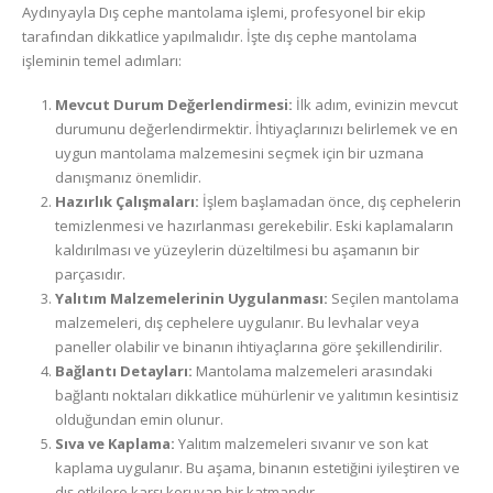
Aydınyayla Dış cephe mantolama işlemi, profesyonel bir ekip
tarafından dikkatlice yapılmalıdır. İşte dış cephe mantolama
işleminin temel adımları:
Mevcut Durum Değerlendirmesi:
İlk adım, evinizin mevcut
durumunu değerlendirmektir. İhtiyaçlarınızı belirlemek ve en
uygun mantolama malzemesini seçmek için bir uzmana
danışmanız önemlidir.
Hazırlık Çalışmaları:
İşlem başlamadan önce, dış cephelerin
temizlenmesi ve hazırlanması gerekebilir. Eski kaplamaların
kaldırılması ve yüzeylerin düzeltilmesi bu aşamanın bir
parçasıdır.
Yalıtım Malzemelerinin Uygulanması:
Seçilen mantolama
malzemeleri, dış cephelere uygulanır. Bu levhalar veya
paneller olabilir ve binanın ihtiyaçlarına göre şekillendirilir.
Bağlantı Detayları:
Mantolama malzemeleri arasındaki
bağlantı noktaları dikkatlice mühürlenir ve yalıtımın kesintisiz
olduğundan emin olunur.
Sıva ve Kaplama:
Yalıtım malzemeleri sıvanır ve son kat
kaplama uygulanır. Bu aşama, binanın estetiğini iyileştiren ve
dış etkilere karşı koruyan bir katmandır.